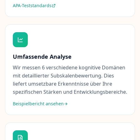
APA-Teststandards
B
l
o
g
L
e
s
e
Umfassende Analyse
n
S
Wir messen 6 verschiedene kognitive Domänen
i
e
mit detaillierter Subskalenbewertung. Dies
u
liefert umsetzbare Erkenntnisse über Ihre
n
s
spezifischen Stärken und Entwicklungsbereiche.
e
r
Beispielbericht ansehen
e
n
e
u
e
s
t
e