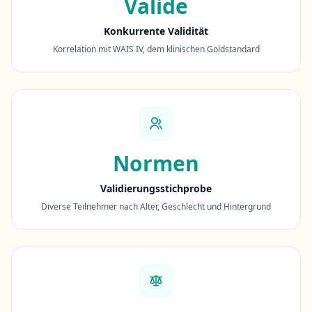
Valide
n
S
i
Konkurrente Validität
e
Korrelation mit WAIS IV, dem klinischen Goldstandard
I
h
r
e
k
o
g
n
i
t
Normen
i
v
e
Validierungsstichprobe
n
Diverse Teilnehmer nach Alter, Geschlecht und Hintergrund
F
ä
h
i
g
k
e
i
t
e