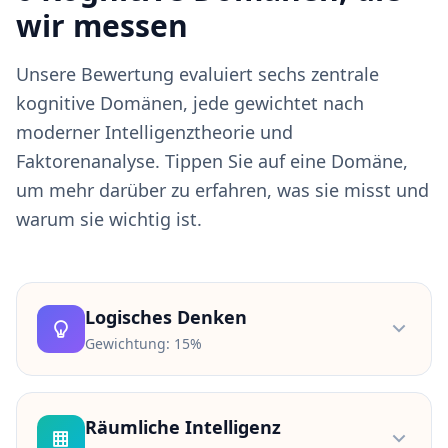
w
wir messen
o
r
t
Unsere Bewertung evaluiert sechs zentrale
e
n
kognitive Domänen, jede gewichtet nach
a
u
moderner Intelligenztheorie und
f
I
Faktorenanalyse. Tippen Sie auf eine Domäne,
h
r
um mehr darüber zu erfahren, was sie misst und
e
warum sie wichtig ist.
F
r
a
g
e
n
Logisches Denken
Gewichtung:
15%
W
i
s
Misst Ihre Fähigkeit, Muster zu erkennen,
s
Schlussfolgerungen aus Beweisen zu ziehen und
Räumliche Intelligenz
e
Probleme durch deduktives und induktives
n