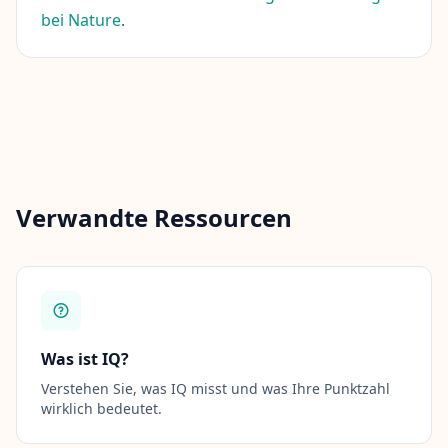
p
bei Nature
.
e
r
t
e
n
t
e
a
m
k
e
n
Verwandte Ressourcen
n
e
n
K
o
n
Was ist IQ?
t
a
Verstehen Sie, was IQ misst und was Ihre Punktzahl
k
wirklich bedeutet.
t
K