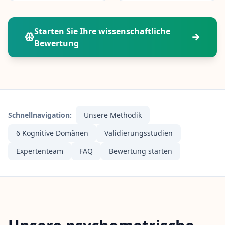
15 min • 28 Fragen
Starten Sie Ihre wissenschaftliche
Soziale Intelligenz
Bewertung
15 min • 30 Fragen
Fitness & Wellness
Assess your physical and mental wellness
R
Schnellnavigation:
Unsere Methodik
E
S
6 Kognitive Domänen
Validierungsstudien
S
O
Expertenteam
FAQ
Bewertung starten
U
R
C
E
N
W