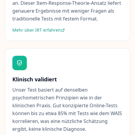
an. Dieser Item-Response-Theorie-Ansatz liefert
n
S
genauere Ergebnisse mit weniger Fragen als
i
traditionelle Tests mit festem Format.
e
u
n
Mehr über IRT erfahren
s
e
r
e
B
e
w
e
r
t
Klinisch validiert
u
n
Unser Test basiert auf denselben
g
s
psychometrischen Prinzipien wie in der
m
klinischen Praxis. Gut konzipierte Online-Tests
e
t
können bis zu etwa 85% mit Tests wie dem WAIS
h
o
korrelieren, was eine nützliche Schätzung
d
ergibt, keine klinische Diagnose.
i
k