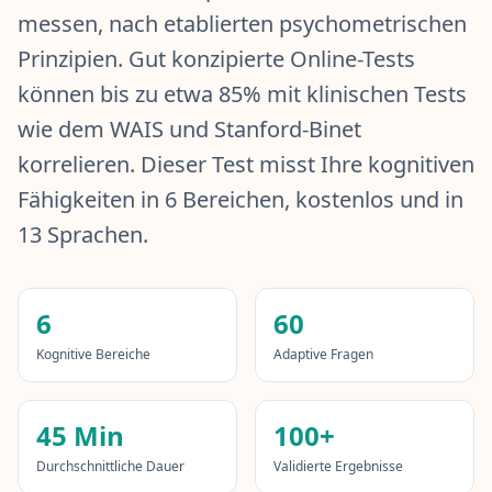
IQ-Test
messen, nach etablierten psychometrischen
20 min • 20 Fragen
Prinzipien. Gut konzipierte Online-Tests
können bis zu etwa 85% mit klinischen Tests
Mensa-Test
20 min • 20 Fragen
wie dem WAIS und Stanford-Binet
korrelieren. Dieser Test misst Ihre kognitiven
Kognitiver Test
30 min • 38 Fragen
Fähigkeiten in 6 Bereichen, kostenlos und in
13 Sprachen.
Arbeitsgedächtnistest
15 min • 30 Fragen
6
60
Emotionale Intelligenz
20 min • 40 Fragen
Kognitive Bereiche
Adaptive Fragen
EQ-Test
45 Min
100+
20 min • 40 Fragen
Durchschnittliche Dauer
Validierte Ergebnisse
Personality Test