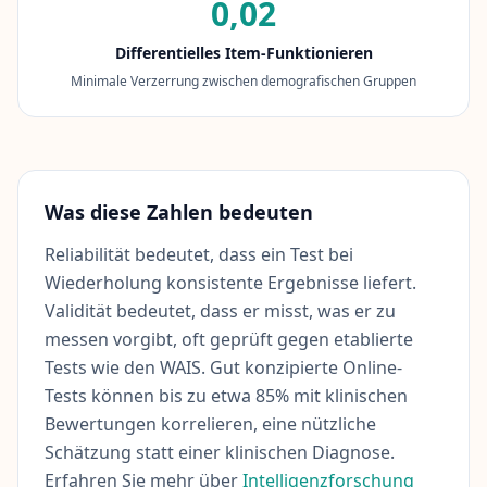
0,02
n
Differentielles Item-Funktionieren
Ü
Minimale Verzerrung zwischen demografischen Gruppen
b
e
r
u
n
s
Was diese Zahlen bedeuten
L
e
Reliabilität bedeutet, dass ein Test bei
r
n
Wiederholung konsistente Ergebnisse liefert.
e
n
Validität bedeutet, dass er misst, was er zu
S
messen vorgibt, oft geprüft gegen etablierte
i
e
Tests wie den WAIS. Gut konzipierte Online-
u
n
Tests können bis zu etwa 85% mit klinischen
s
Bewertungen korrelieren, eine nützliche
e
r
Schätzung statt einer klinischen Diagnose.
E
Erfahren Sie mehr über
x
Intelligenzforschung