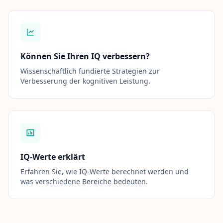
o
n
t
a
k
t
i
Können Sie Ihren IQ verbessern?
e
r
Wissenschaftlich fundierte Strategien zur
e
Verbesserung der kognitiven Leistung.
n
S
i
e
u
n
s
IQ-Werte erklärt
Erfahren Sie, wie IQ-Werte berechnet werden und
was verschiedene Bereiche bedeuten.