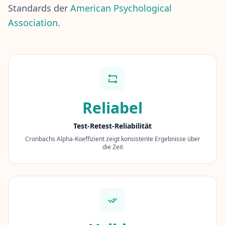
Standards der
American Psychological
I
Q
Association
.
-
V
e
r
b
e
s
s
Reliabel
e
r
Test-Retest-Reliabilität
u
Cronbachs Alpha-Koeffizient zeigt konsistente Ergebnisse über
n
die Zeit
g
V
e
r
b
e
s
s
e
r