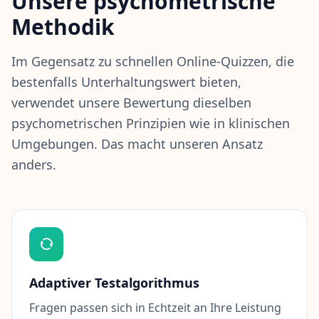
Unsere psychometrische
i
Methodik
e
E
s
Im Gegensatz zu schnellen Online-Quizzen, die
F
bestenfalls Unterhaltungswert bieten,
u
n
verwendet unsere Bewertung dieselben
k
psychometrischen Prinzipien wie in klinischen
t
i
Umgebungen. Das macht unseren Ansatz
o
anders.
n
i
e
r
t
E
n
t
d
Adaptiver Testalgorithmus
e
c
k
Fragen passen sich in Echtzeit an Ihre Leistung
e