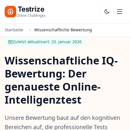
Testrize
Online Challenges
Startseite
Wissenschaftliche Bewertung
Testrize
Online
Zuletzt aktualisiert: 20. Januar 2026
Challenges
Wissenschaftliche IQ-
🇩🇪
Sprache
Kostenlose
Bewertung: Der
Bewertung
Starten
Bootcamp
genaueste Online-
Intelligenztest
T
E
S
T
Unsere Bewertung baut auf den kognitiven
S
Bereichen auf, die professionelle Tests