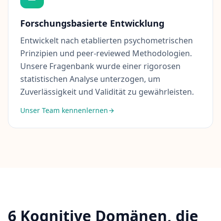
n
A
Forschungsbasierte Entwicklung
r
t
i
Entwickelt nach etablierten psychometrischen
k
Prinzipien und peer-reviewed Methodologien.
e
l
Unsere Fragenbank wurde einer rigorosen
statistischen Analyse unterzogen, um
F
Zuverlässigkeit und Validität zu gewährleisten.
A
Q
Unser Team kennenlernen
E
r
h
a
l
t
e
n
S
i
e
A
n
6 Kognitive Domänen, die
t