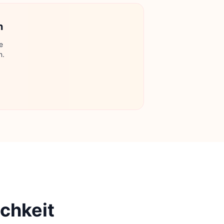
n
e
n.
ichkeit