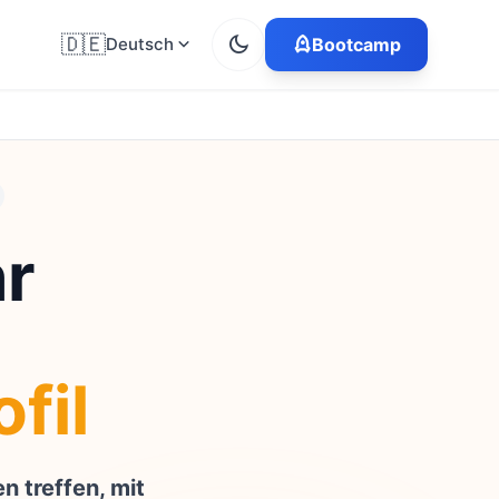
🇩🇪
Deutsch
Bootcamp
hr
fil
 treffen, mit