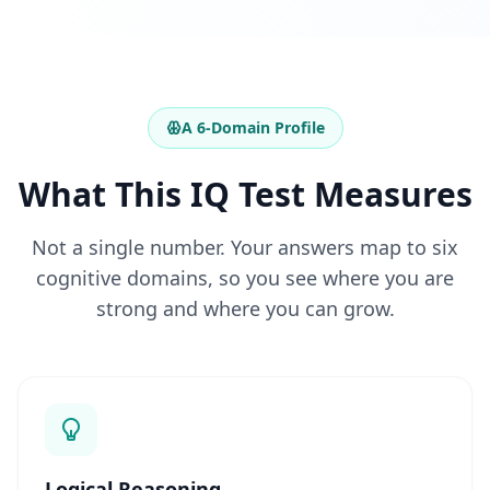
n
A
r
t
i
k
e
A 6-Domain Profile
l
What This IQ Test Measures
F
A
Q
Not a single number. Your answers map to six
E
r
cognitive domains, so you see where you are
h
strong and where you can grow.
a
l
t
e
n
S
i
e
A
n
t
Logical Reasoning