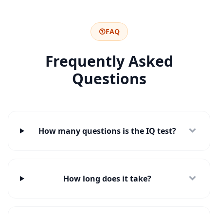
n
Ü
FAQ
b
e
Frequently Asked
r
u
Questions
n
s
L
e
r
n
e
How many questions is the IQ test?
n
S
i
e
u
n
How long does it take?
s
e
r
E
x