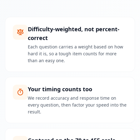
I
Q
-
V
Difficulty-weighted, not percent-
e
r
correct
b
Each question carries a weight based on how
e
hard it is, so a tough item counts for more
s
than an easy one.
s
e
r
u
n
Your timing counts too
g
We record accuracy and response time on
V
e
every question, then factor your speed into the
r
result.
b
e
s
s
e
r