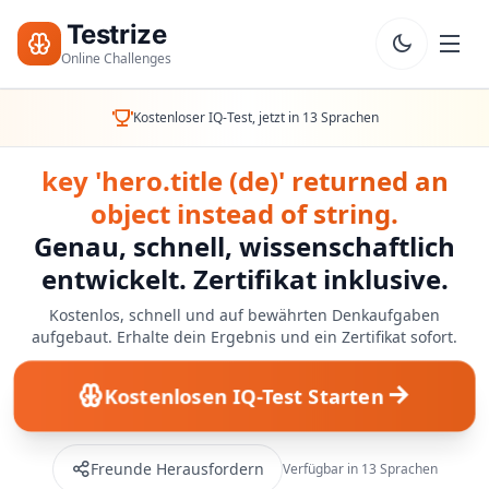
Testrize
Online Challenges
Testrize
Kostenloser IQ-Test, jetzt in 13 Sprachen
Online
Challenges
key 'hero.title (de)' returned an
object instead of string.
🇩🇪
Sprache
Genau, schnell, wissenschaftlich
Kostenlose
Bewertung
entwickelt. Zertifikat inklusive.
Starten
Bootcamp
Kostenlos, schnell und auf bewährten Denkaufgaben
aufgebaut. Erhalte dein Ergebnis und ein Zertifikat sofort.
T
E
Kostenlosen IQ-Test Starten
S
T
S
Freunde Herausfordern
Verfügbar in 13 Sprachen