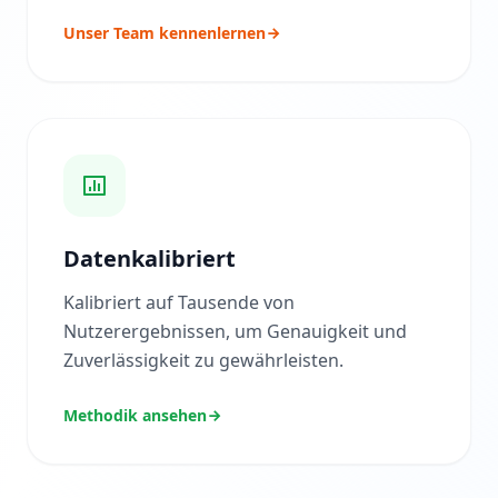
Unser Team kennenlernen
B
l
o
g
L
e
s
e
n
S
i
Datenkalibriert
e
u
n
Kalibriert auf Tausende von
s
Nutzerergebnissen, um Genauigkeit und
e
r
Zuverlässigkeit zu gewährleisten.
e
n
e
Methodik ansehen
u
e
s
t
e