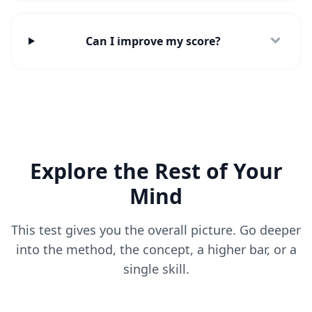
o
n
t
a
Can I improve my score?
k
t
i
e
r
e
n
S
i
e
u
Explore the Rest of Your
n
s
Mind
This test gives you the overall picture. Go deeper
into the method, the concept, a higher bar, or a
single skill.