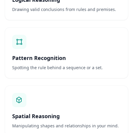
w
o
Drawing valid conclusions from rules and premises.
r
t
e
n
a
u
f
I
h
r
Pattern Recognition
e
F
Spotting the rule behind a sequence or a set.
r
a
g
e
n
W
i
s
Spatial Reasoning
s
Manipulating shapes and relationships in your mind.
e
n