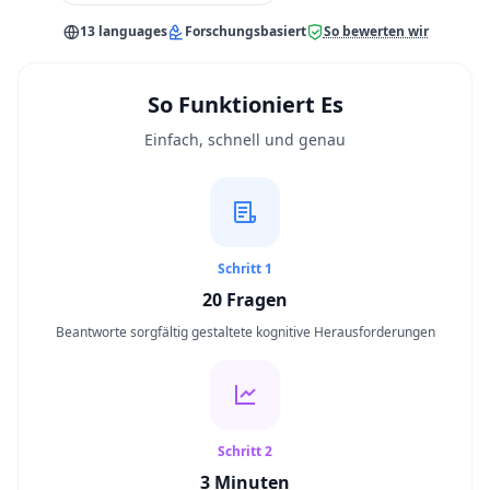
IQ-Test
13 languages
Forschungsbasiert
So bewerten wir
20 min • 20 Fragen
Mensa-Test
So Funktioniert Es
20 min • 20 Fragen
Einfach, schnell und genau
Kognitiver Test
30 min • 38 Fragen
Arbeitsgedächtnistest
15 min • 30 Fragen
Schritt 1
20
Fragen
Emotionale Intelligenz
Beantworte sorgfältig gestaltete kognitive Herausforderungen
20 min • 40 Fragen
EQ-Test
20 min • 40 Fragen
Schritt 2
3 Minuten
Personality Test