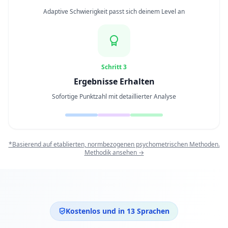
15 min • 28 Fragen
Adaptive Schwierigkeit passt sich deinem Level an
Soziale Intelligenz
15 min • 30 Fragen
Schritt 3
Fitness & Wellness
Assess your physical and mental wellness
Ergebnisse Erhalten
Sofortige Punktzahl mit detaillierter Analyse
R
E
S
S
*Basierend auf etablierten, normbezogenen psychometrischen Methoden.
O
Methodik ansehen →
U
R
C
E
N
Kostenlos und in 13 Sprachen
W