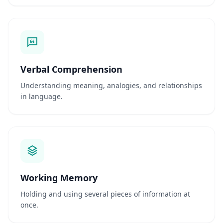
s
c
h
a
f
t
Verbal Comprehension
l
i
Understanding meaning, analogies, and relationships
c
in language.
h
e
B
e
w
e
r
t
Working Memory
u
n
Holding and using several pieces of information at
g
once.
E
v
i