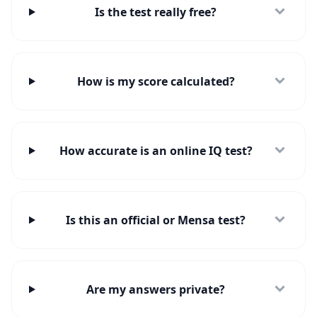
p
Is the test really free?
e
r
t
e
n
t
How is my score calculated?
e
a
m
k
e
n
How accurate is an online IQ test?
n
e
n
K
Is this an official or Mensa test?
o
n
t
a
k
Are my answers private?
t
K