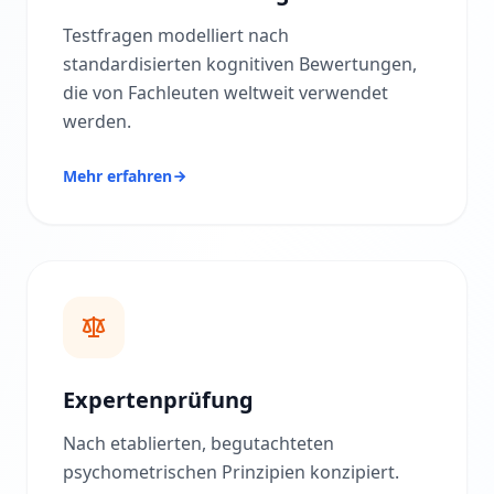
n
S
Testfragen modelliert nach
i
standardisierten kognitiven Bewertungen,
e
u
die von Fachleuten weltweit verwendet
n
werden.
s
e
r
e
Mehr erfahren
B
e
w
e
r
t
u
n
g
s
m
e
Expertenprüfung
t
h
o
Nach etablierten, begutachteten
d
psychometrischen Prinzipien konzipiert.
i
k