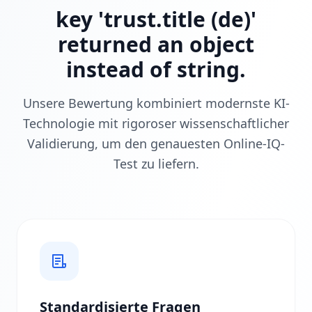
i
key 'trust.title (de)'
e
returned an object
E
s
instead of string.
F
u
n
Unsere Bewertung kombiniert modernste KI-
k
t
Technologie mit rigoroser wissenschaftlicher
i
Validierung, um den genauesten Online-IQ-
o
Test zu liefern.
n
i
e
r
t
E
n
t
d
e
c
k
Standardisierte Fragen
e