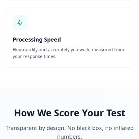
d
e
n
z
b
a
s
Processing Speed
i
e
How quickly and accurately you work, measured from
r
t
your response times.
e
k
o
g
n
i
t
i
v
e
How We Score Your Test
T
e
s
t
Transparent by design. No black box, no inflated
s
numbers.