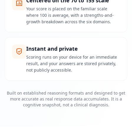
Centered on the 70 to 155 scale
n
S
Your score is placed on the familiar scale
i
where 100 is average, with a strengths-and-
e
growth breakdown across the six domains.
I
h
r
e
k
o
Instant and private
g
n
Scoring runs on your device for an immediate
i
result, and your answers are stored privately,
t
i
not publicly accessible.
v
e
n
F
Built on established reasoning formats and designed to get
ä
h
more accurate as real response data accumulates. It is a
i
cognitive snapshot, not a clinical diagnosis.
g
k
e
i
t
e