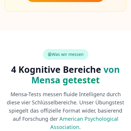
n
A
r
t
i
k
e
l
F
Was wir messen
A
Q
4 Kognitive Bereiche
von
E
r
Mensa getestet
h
a
l
t
Mensa-Tests messen fluide Intelligenz durch
e
n
diese vier Schlüsselbereiche. Unser Übungstest
S
spiegelt das offizielle Format wider, basierend
i
e
auf Forschung der
American Psychological
A
n
Association
.
t