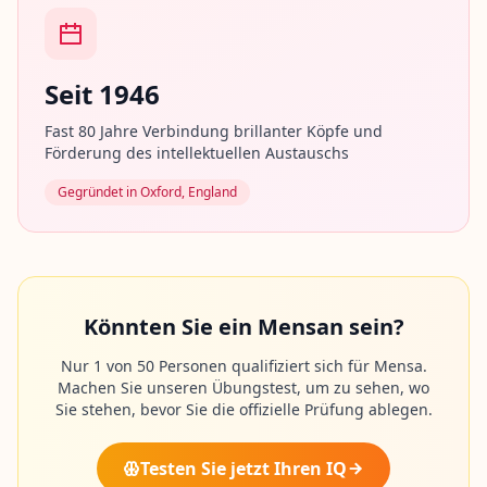
B
l
Seit 1946
o
g
Fast 80 Jahre Verbindung brillanter Köpfe und
L
Förderung des intellektuellen Austauschs
e
s
e
Gegründet in Oxford, England
n
S
i
e
u
n
s
Könnten Sie ein Mensan sein?
e
r
e
Nur 1 von 50 Personen qualifiziert sich für Mensa.
n
Machen Sie unseren Übungstest, um zu sehen, wo
e
Sie stehen, bevor Sie die offizielle Prüfung ablegen.
u
e
s
t
Testen Sie jetzt Ihren IQ
e