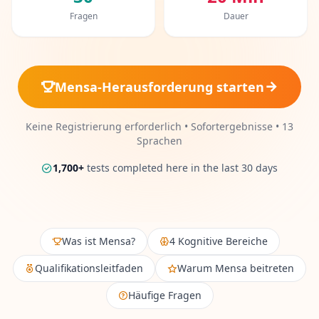
15 min • 28 Fragen
Fragen
Dauer
Soziale Intelligenz
15 min • 30 Fragen
Mensa-Herausforderung starten
Fitness & Wellness
Assess your physical and mental wellness
Keine Registrierung erforderlich • Sofortergebnisse • 13
Sprachen
R
E
1,700
+
tests completed here in the last 30 days
S
S
O
U
R
Was ist Mensa?
4 Kognitive Bereiche
C
E
Qualifikationsleitfaden
Warum Mensa beitreten
N
Häufige Fragen
W