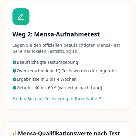
n
S
i
e
I
h
Weg 2: Mensa-Aufnahmetest
r
e
k
Legen Sie den offiziellen beaufsichtigten Mensa-Test
o
bei einer lokalen Testsitzung ab.
g
n
Beaufsichtigte Testumgebung
i
t
Zwei verschiedene IQ-Tests werden durchgeführt
i
v
Ergebnisse in 2 bis 4 Wochen
e
n
Gebühr: 40 bis 60 € (variiert je nach Land)
F
ä
Finden Sie eine Testsitzung in Ihrer Nähe
h
i
g
k
e
i
t
Mensa-Qualifikationswerte nach Test
e