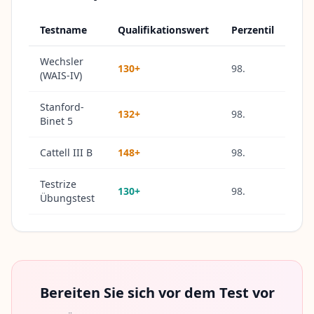
n
Testname
Qualifikationswert
Perzentil
Ü
b
Wechsler
130+
98.
e
(WAIS-IV)
r
u
Stanford-
n
132+
98.
Binet 5
s
L
e
Cattell III B
148+
98.
r
n
Testrize
e
130+
98.
n
Übungstest
S
i
e
u
n
s
e
r
Bereiten Sie sich vor dem Test vor
E
x