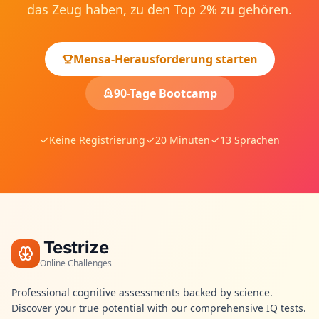
das Zeug haben, zu den Top 2% zu gehören.
Mensa-Herausforderung starten
90-Tage Bootcamp
Keine Registrierung
20 Minuten
13 Sprachen
Testrize
Online Challenges
Professional cognitive assessments backed by science.
Discover your true potential with our comprehensive IQ tests.