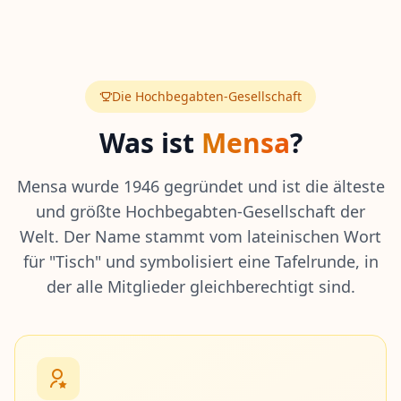
i
e
E
s
F
Die Hochbegabten-Gesellschaft
u
n
Was ist
Mensa
?
k
t
i
Mensa wurde 1946 gegründet und ist die älteste
o
und größte Hochbegabten-Gesellschaft der
n
i
Welt. Der Name stammt vom lateinischen Wort
e
für "Tisch" und symbolisiert eine Tafelrunde, in
r
t
der alle Mitglieder gleichberechtigt sind.
E
n
t
d
e
c
k
e