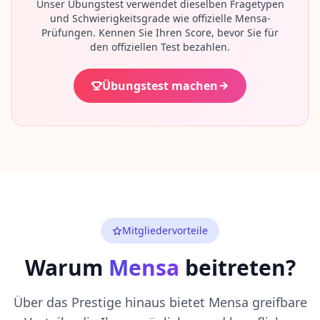
Unser Übungstest verwendet dieselben Fragetypen
p
e
und Schwierigkeitsgrade wie offizielle Mensa-
r
Prüfungen. Kennen Sie Ihren Score, bevor Sie für
t
den offiziellen Test bezahlen.
e
n
t
Übungstest machen
e
a
m
k
e
n
n
e
n
K
o
Mitgliedervorteile
n
t
Warum
Mensa
beitreten?
a
k
t
Über das Prestige hinaus bietet Mensa greifbare
K