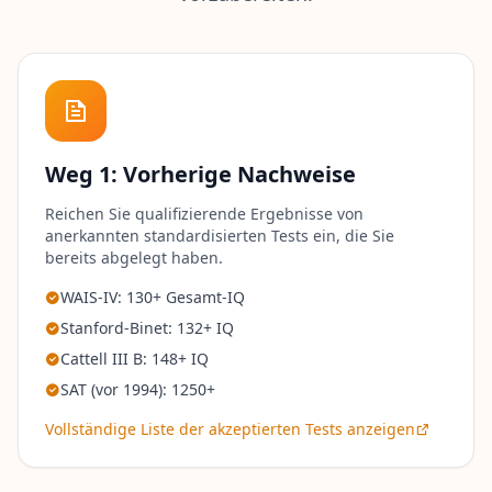
I
Q
-
V
e
r
b
Weg 1: Vorherige Nachweise
e
s
Reichen Sie qualifizierende Ergebnisse von
s
anerkannten standardisierten Tests ein, die Sie
e
bereits abgelegt haben.
r
u
WAIS-IV: 130+ Gesamt-IQ
n
g
Stanford-Binet: 132+ IQ
V
Cattell III B: 148+ IQ
e
r
SAT (vor 1994): 1250+
b
e
Vollständige Liste der akzeptierten Tests anzeigen
s
s
e
r