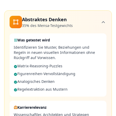
w
o
r
t
e
Abstraktes Denken
n
35%
des Mensa-Testgewichts
a
u
f
I
Was getestet wird
h
Identifizieren Sie Muster, Beziehungen und
r
e
Regeln in neuen visuellen Informationen ohne
F
Rückgriff auf Vorwissen.
r
a
Matrix-Reasoning-Puzzles
g
e
Figurenreihen-Vervollständigung
n
Analogisches Denken
Regelextraktion aus Mustern
W
i
s
s
Karriererelevanz
e
Wissenschaftler, Architekten und Strategen
n