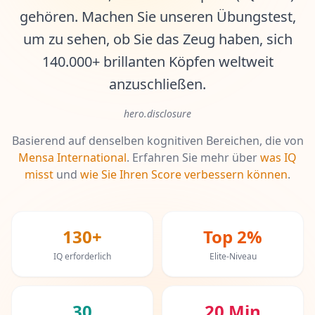
IQ-Test
gehören. Machen Sie unseren Übungstest,
20 min • 20 Fragen
um zu sehen, ob Sie das Zeug haben, sich
140.000+ brillanten Köpfen weltweit
Mensa-Test
20 min • 20 Fragen
anzuschließen.
Kognitiver Test
hero.disclosure
30 min • 38 Fragen
Basierend auf denselben kognitiven Bereichen, die von
Mensa International
.
Erfahren Sie mehr über
was IQ
Arbeitsgedächtnistest
misst
15 min • 30 Fragen
und
wie Sie Ihren Score verbessern können
.
Emotionale Intelligenz
20 min • 40 Fragen
130+
Top 2%
IQ erforderlich
Elite-Niveau
EQ-Test
20 min • 40 Fragen
30
20 Min
Personality Test