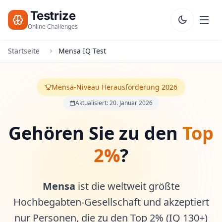
Testrize
Online Challenges
Startseite
Mensa IQ Test
Testrize
Online
Challenges
Mensa-Niveau Herausforderung 2026
Aktualisiert: 20. Januar 2026
🇩🇪
Sprache
Kostenlose
Bewertung
Gehören Sie zu den
Top
Starten
Bootcamp
2%
?
T
E
S
Mensa
ist die weltweit größte
T
Hochbegabten-Gesellschaft und akzeptiert
S
nur Personen, die zu den Top 2% (IQ 130+)