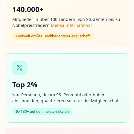
n
140.000+
S
i
e
Mitglieder in über 100 Ländern, von Studenten bis zu
u
Nobelpreisträgern
Mensa International
n
s
Weltweit größte Hochbegabten-Gesellschaft
e
r
e
B
e
w
e
r
t
u
Top 2%
n
g
Nur Personen, die im 98. Perzentil oder höher
s
m
abschneiden, qualifizieren sich für die Mitgliedschaft
e
t
IQ 130+ auf den meisten Skalen
h
o
d
i
k