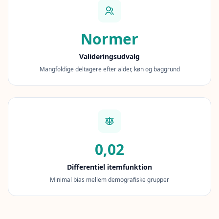
t
o
u
r
Normer
p
l
a
Valideringsudvalg
t
f
Mangfoldige deltagere efter alder, køn og baggrund
o
r
m
a
n
d
t
e
a
0,02
m
Differentiel itemfunktion
K
o
Minimal bias mellem demografiske grupper
n
t
a
k