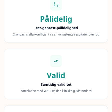
y
o
u
r
Pålidelig
p
r
o
Test-gentest-pålidelighed
g
r
Cronbachs alfa-koefficient viser konsistente resultater over tid
e
s
s
O
m
o
Valid
s
L
e
Samtidig validitet
a
r
Korrelation med WAIS IV, den kliniske guldstandard
n
a
b
o
u