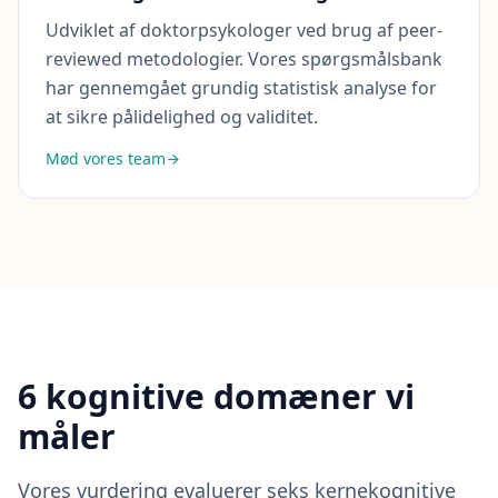
Udviklet af doktorpsykologer ved brug af peer-
F
A
reviewed metodologier. Vores spørgsmålsbank
Q
har gennemgået grundig statistisk analyse for
G
e
at sikre pålidelighed og validitet.
t
a
Mød vores team
n
s
w
e
r
s
t
o
c
o
m
m
o
6 kognitive domæner vi
n
q
måler
u
e
s
t
Vores vurdering evaluerer seks kernekognitive