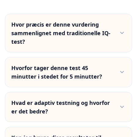
Hvor præcis er denne vurdering
sammenlignet med traditionelle IQ-
test?
Veludformede onlinetest kan korrelere op til
omkring 85% med kliniske test som WAIS, så
Hvorfor tager denne test 45
vores resultater giver et pålideligt estimat af dine
minutter i stedet for 5 minutter?
kognitive styrker. Det er ikke en klinisk diagnose.
Til officielle eller kliniske formål kræves en
En præcis intelligensvurdering kræver
personlig vurdering af en autoriseret psykolog.
omfattende evaluering på tværs af flere
Hvad er adaptiv testning og hvorfor
kognitive domæner. Vores adaptive 60-
er det bedre?
spørgsmålsformat sikrer at vi indsamler
tilstrækkelige datapunkter mens algoritmen
Adaptiv testning justerer
optimerer for effektivitet. Kortere test ofrer
spørgsmålssværhedsgraden i realtid baseret på