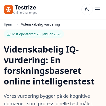
Testrize
Online Challenges
Hjem
Videnskabelig vurdering
Testrize
Online
Sidst opdateret: 20. januar 2026
Challenges
Videnskabelig IQ-
🇩🇰
Sprog
Start
vurdering: En
Gratis
Vurdering
Bootcamp
forskningsbaseret
online intelligenstest
T
E
S
T
Vores vurdering bygger på de kognitive
S
domæner, som professionelle test måler,