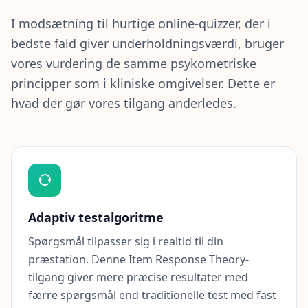
å
I modsætning til hurtige online-quizzer, der i
d
a
bedste fald giver underholdningsværdi, bruger
n
vores vurdering de samme psykometriske
F
u
principper som i kliniske omgivelser. Dette er
n
hvad der gør vores tilgang anderledes.
g
e
r
e
r
D
e
t
O
Adaptiv testalgoritme
p
d
Spørgsmål tilpasser sig i realtid til din
a
præstation. Denne Item Response Theory-
g
v
tilgang giver mere præcise resultater med
o
r
færre spørgsmål end traditionelle test med fast
e