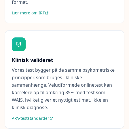
format.
s
v
u
Lær mere om IRT
r
d
e
r
i
n
g
s
m
e
Klinisk valideret
t
o
Vores test bygger på de samme psykometriske
d
o
principper, som bruges i kliniske
l
sammenhænge. Veludformede onlinetest kan
o
g
korrelere op til omkring 85% med test som
i
WAIS, hvilket giver et nyttigt estimat, ikke en
klinisk diagnose.
B
l
APA-teststandarder
o
g