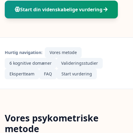
15 min • 28 spørgsmål
Start din videnskabelige vurdering
Social Intelligence Test
15 min • 30 spørgsmål
Fitness & Wellness
Assess your physical and mental wellness
Hurtig navigation:
Vores metode
6 kognitive domæner
Valideringsstudier
R
E
Ekspertteam
FAQ
Start vurdering
S
S
O
U
R
C
E
Vores psykometriske
R
metode
S