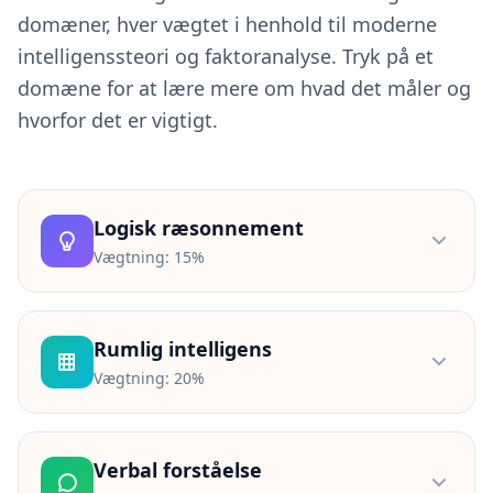
i
domæner, hver vægtet i henhold til moderne
o
n
intelligenssteori og faktoranalyse. Tryk på et
s
domæne for at lære mere om hvad det måler og
S
hvorfor det er vigtigt.
c
i
e
n
t
Logisk ræsonnement
i
Vægtning:
15%
f
i
Måler din evne til at genkende mønstre, drage
c
A
konklusioner fra beviser og løse problemer
Rumlig intelligens
s
gennem deduktiv og induktiv tænkning. Dette
s
Vægtning:
20%
domæne forudsiger succes inden for områder
e
som jura, videnskab og strategisk planlægning.
s
Vurderer mental rotation, mønstergenkendelse
s
og visuelle processeringsevner. Stærke rumlige
m
Forbundet med akademisk succes
Verbal forståelse
evner er essentielle for arkitektur,
e