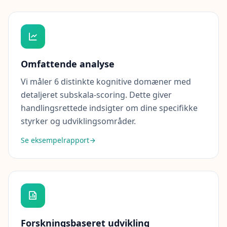
E
x
p
l
o
r
e
o
Omfattende analyse
u
r
Vi måler 6 distinkte kognitive domæner med
l
e
detaljeret subskala-scoring. Dette giver
a
handlingsrettede indsigter om dine specifikke
r
n
styrker og udviklingsområder.
i
n
Se eksempelrapport
g
r
e
s
o
u
r
c
e
s
Forskningsbaseret udvikling