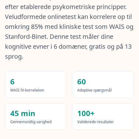
IQ-Test
efter etablerede psykometriske principper.
20 min • 20 spørgsmål
Veludformede onlinetest kan korrelere op til
omkring 85% med kliniske test som WAIS og
Mensa-Test
20 min • 20 spørgsmål
Stanford-Binet. Denne test måler dine
kognitive evner i 6 domæner, gratis og på 13
Kognitiv Test
30 min • 38 spørgsmål
sprog.
Working Memory Test
15 min • 30 spørgsmål
6
60
WAIS IV-korrelation
Adaptive spørgsmål
Emotional Intelligence Test
20 min • 40 spørgsmål
45 min
100+
EQ-Test
20 min • 40 spørgsmål
Gennemsnitlig varighed
Validerede resultater
Personality Test