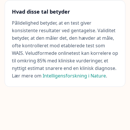
t
G
Hvad disse tal betyder
e
t
Pålidelighed betyder, at en test giver
i
n
konsistente resultater ved gentagelse. Validitet
t
betyder, at den måler det, den hævder at måle,
o
u
ofte kontrolleret mod etablerede test som
c
h
WAIS. Veludformede onlinetest kan korrelere op
w
til omkring 85% med kliniske vurderinger, et
i
t
nyttigt estimat snarere end en klinisk diagnose.
h
Lær mere om
Intelligensforskning i Nature
.
u
s