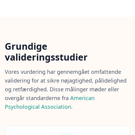
s
og tilpasningsevne.
t
i
Stærkeste prediktor for læringsevne
n
g
I
Q
Grundige
I
m
valideringsstudier
p
r
Vores vurdering har gennemgået omfattende
o
v
validering for at sikre nøjagtighed, pålidelighed
e
og retfærdighed. Disse målinger møder eller
m
e
overgår standarderne fra
American
n
Psychological Association
.
t
T
r
a
c
k