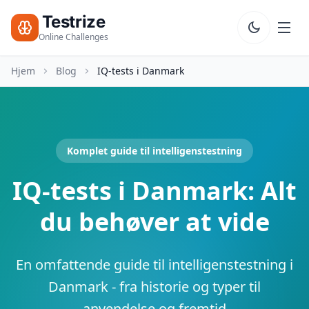
Testrize
Online Challenges
Hjem
Blog
IQ-tests i Danmark
Testrize
Online
Challenges
🇩🇰
Sprog
Komplet guide til intelligenstestning
Start
Gratis
IQ-tests i Danmark: Alt
Vurdering
Bootcamp
du behøver at vide
T
E
S
En omfattende guide til intelligenstestning i
T
S
Danmark - fra historie og typer til
anvendelse og fremtid