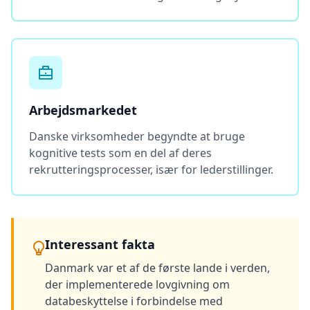
F
A
Q
G
e
t
a
n
Arbejdsmarkedet
s
w
Danske virksomheder begyndte at bruge
e
r
kognitive tests som en del af deres
s
rekrutteringsprocesser, især for lederstillinger.
t
o
c
o
m
m
o
Interessant fakta
n
q
Danmark var et af de første lande i verden,
u
e
der implementerede lovgivning om
s
databeskyttelse i forbindelse med
t