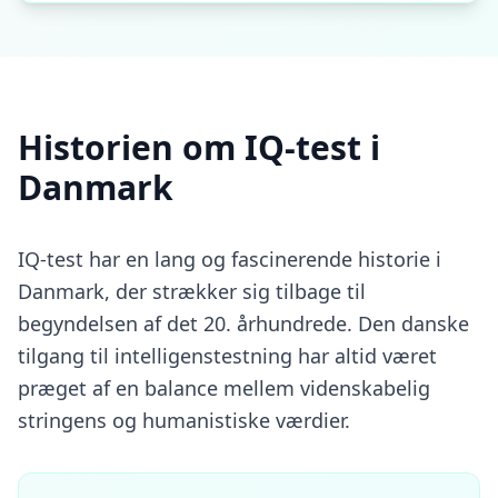
å
d
a
n
F
u
Historien om IQ-test i
n
g
Danmark
e
r
e
IQ-test har en lang og fascinerende historie i
r
D
Danmark, der strækker sig tilbage til
e
begyndelsen af det 20. århundrede. Den danske
t
O
tilgang til intelligenstestning har altid været
p
d
præget af en balance mellem videnskabelig
a
stringens og humanistiske værdier.
g
v
o
r
e