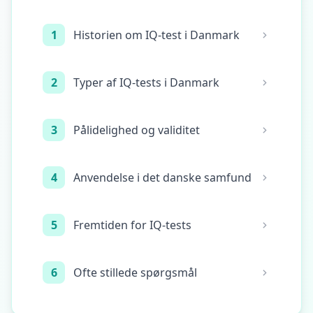
15 min • 28 spørgsmål
1
Historien om IQ-test i Danmark
Social Intelligence Test
15 min • 30 spørgsmål
2
Typer af IQ-tests i Danmark
Fitness & Wellness
Assess your physical and mental wellness
3
Pålidelighed og validitet
R
E
4
Anvendelse i det danske samfund
S
S
O
U
5
Fremtiden for IQ-tests
R
C
E
6
Ofte stillede spørgsmål
R
S