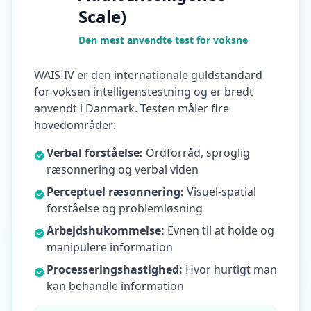
s
Scale)
t
i
n
Den mest anvendte test for voksne
g
WAIS-IV er den internationale guldstandard
I
for voksen intelligenstestning og er bredt
Q
anvendt i Danmark. Testen måler fire
I
m
hovedområder:
p
r
Verbal forståelse:
Ordforråd, sproglig
o
ræsonnering og verbal viden
v
Perceptuel ræsonnering:
Visuel-spatial
e
m
forståelse og problemløsning
e
Arbejdshukommelse:
Evnen til at holde og
n
manipulere information
t
T
Processeringshastighed:
Hvor hurtigt man
r
a
kan behandle information
c
k