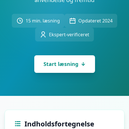
IQ-Test
20 min • 20 spørgsmål
15 min. læsning
Opdateret 2024
Mensa-Test
20 min • 20 spørgsmål
Ekspert-verificeret
Kognitiv Test
30 min • 38 spørgsmål
Start læsning
Working Memory Test
15 min • 30 spørgsmål
Emotional Intelligence Test
20 min • 40 spørgsmål
EQ-Test
20 min • 40 spørgsmål
Indholdsfortegnelse
Personality Test