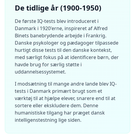
s
De tidlige år (1900-1950)
v
u
r
De første IQ-tests blev introduceret i
d
e
Danmark i 1920'erne, inspireret af Alfred
r
Binets banebrydende arbejde i Frankrig.
i
n
Danske psykologer og pædagoger tilpassede
g
hurtigt disse tests til den danske kontekst,
s
m
med særligt fokus på at identificere børn, der
e
havde brug for særlig støtte i
t
o
uddannelsessystemet.
d
o
I modsætning til mange andre lande blev IQ-
l
o
tests i Danmark primært brugt som et
g
værktøj til at hjælpe elever, snarere end til at
i
sortere eller ekskludere dem. Denne
humanistiske tilgang har præget dansk
B
intelligenstestning lige siden.
l
o
g