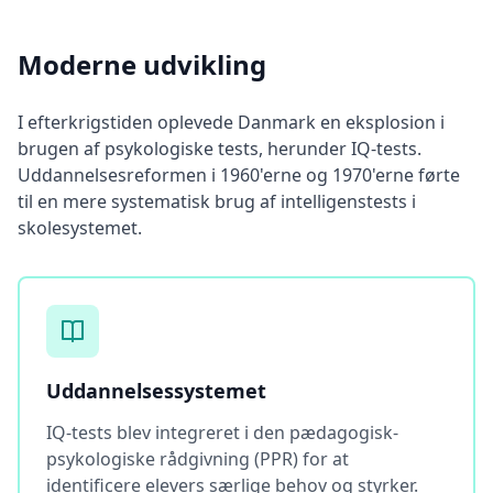
E
x
p
Moderne udvikling
l
o
r
e
I efterkrigstiden oplevede Danmark en eksplosion i
o
brugen af psykologiske tests, herunder IQ-tests.
u
r
Uddannelsesreformen i 1960'erne og 1970'erne førte
l
til en mere systematisk brug af intelligenstests i
e
a
skolesystemet.
r
n
i
n
g
r
e
s
o
Uddannelsessystemet
u
r
IQ-tests blev integreret i den pædagogisk-
c
e
psykologiske rådgivning (PPR) for at
s
identificere elevers særlige behov og styrker.