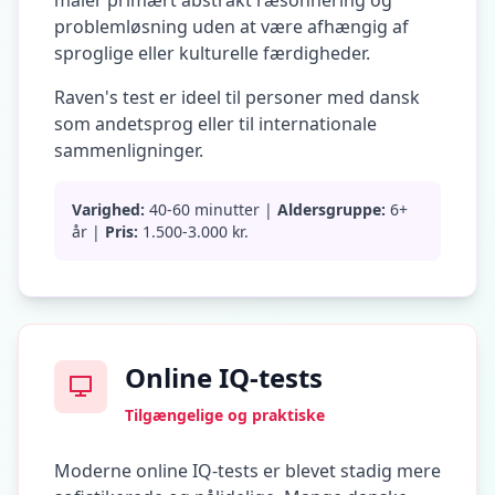
måler primært abstrakt ræsonnering og
t
problemløsning uden at være afhængig af
G
sproglige eller kulturelle færdigheder.
e
t
i
Raven's test er ideel til personer med dansk
n
som andetsprog eller til internationale
t
o
sammenligninger.
u
c
h
Varighed:
40-60 minutter |
Aldersgruppe:
6+
w
år |
Pris:
1.500-3.000 kr.
i
t
h
u
s
Online IQ-tests
Tilgængelige og praktiske
Moderne online IQ-tests er blevet stadig mere