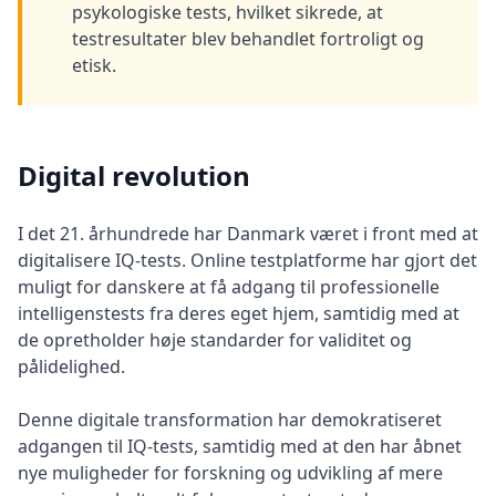
i
psykologiske tests, hvilket sikrede, at
o
testresultater blev behandlet fortroligt og
n
s
etisk.
S
c
i
Digital revolution
e
n
t
I det 21. århundrede har Danmark været i front med at
i
digitalisere IQ-tests. Online testplatforme har gjort det
f
muligt for danskere at få adgang til professionelle
i
intelligenstests fra deres eget hjem, samtidig med at
c
A
de opretholder høje standarder for validitet og
s
pålidelighed.
s
e
Denne digitale transformation har demokratiseret
s
adgangen til IQ-tests, samtidig med at den har åbnet
s
m
nye muligheder for forskning og udvikling af mere
e