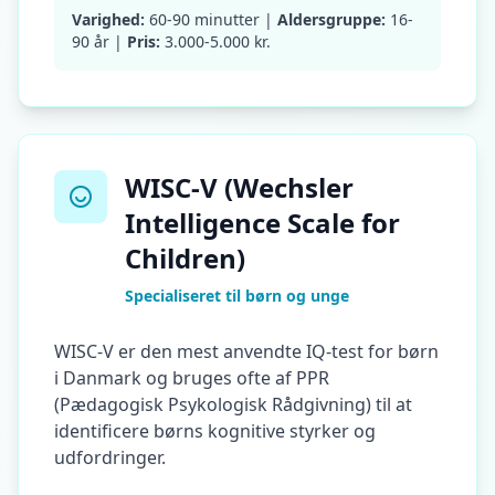
y
Varighed:
60-90 minutter |
Aldersgruppe:
16-
o
90 år |
Pris:
3.000-5.000 kr.
u
r
p
r
o
g
r
e
WISC-V (Wechsler
s
s
Intelligence Scale for
Children)
O
m
Specialiseret til børn og unge
o
s
L
WISC-V er den mest anvendte IQ-test for børn
e
i Danmark og bruges ofte af PPR
a
r
(Pædagogisk Psykologisk Rådgivning) til at
n
identificere børns kognitive styrker og
a
b
udfordringer.
o
u