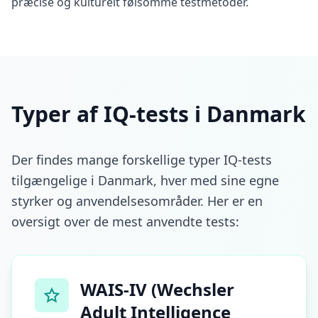
præcise og kulturelt følsomme testmetoder.
n
t
E
v
i
d
e
n
c
Typer af IQ-tests i Danmark
e
-
b
a
Der findes mange forskellige typer IQ-tests
s
e
tilgængelige i Danmark, hver med sine egne
d
c
styrker og anvendelsesområder. Her er en
o
g
oversigt over de mest anvendte tests:
n
i
t
i
v
WAIS-IV (Wechsler
e
t
Adult Intelligence
e