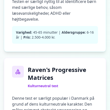
Testen er særligt nyttig til at identificere børn
t
o
med særlige behov, såsom
u
læsevanskeligheder, ADHD eller
r
p
højtbegavelse.
l
a
t
Varighed:
45-65 minutter |
Aldersgruppe:
6-16
f
år |
Pris:
2.500-4.000 kr.
o
r
m
a
n
d
t
e
Raven's Progressive
a
m
Matrices
K
Kulturneutral test
o
n
Denne test er særligt populær i Danmark på
t
grund af dens kulturneutrale karakter. Den
a
k