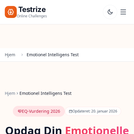
Testrize
Online Challenges
Testrize
Online
Challenges
Hjem
Emotionel Intelligens Test
🇩🇰
Sprog
Start
Gratis
Vurdering
Bootcamp
Hjem
Emotionel Intelligens Test
T
E
S
EQ-Vurdering 2026
Opdateret: 20. januar 2026
T
S
Opdag Din
Emotionelle