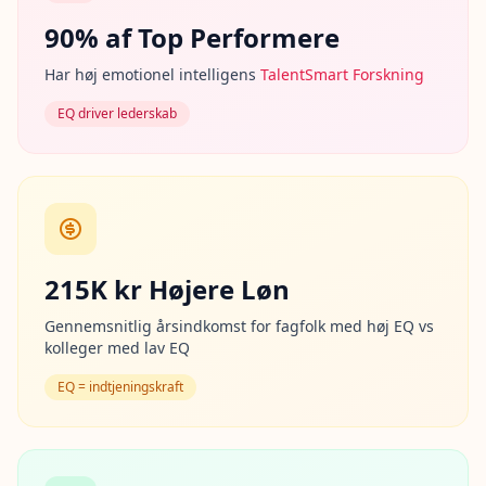
s
v
90% af Top Performere
u
r
Har høj emotionel intelligens
TalentSmart Forskning
d
e
r
EQ driver lederskab
i
n
g
s
m
e
t
o
d
215K kr Højere Løn
o
l
o
Gennemsnitlig årsindkomst for fagfolk med høj EQ vs
g
kolleger med lav EQ
i
EQ = indtjeningskraft
B
l
o
g