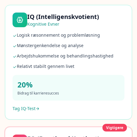
y
o
u
IQ (Intelligenskvotient)
r
p
Kognitive Evner
r
o
Logisk ræsonnement og problemløsning
g
r
Mønstergenkendelse og analyse
e
s
Arbejdshukommelse og behandlingshastighed
s
Relativt stabilt gennem livet
O
m
20%
o
s
Bidrag til karrieresucces
L
e
a
Tag IQ-Test
r
n
a
b
Vigtigere
o
u