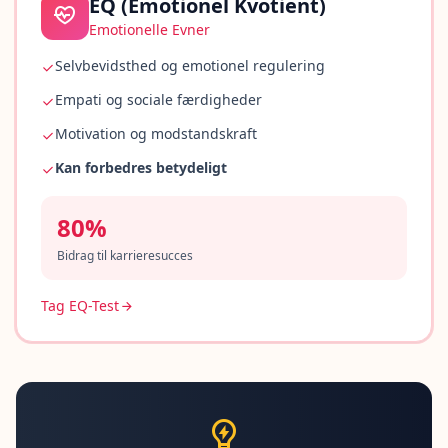
EQ (Emotionel Kvotient)
t
o
Emotionelle Evner
u
r
Selvbevidsthed og emotionel regulering
p
l
Empati og sociale færdigheder
a
t
Motivation og modstandskraft
f
o
Kan forbedres betydeligt
r
m
a
n
80%
d
t
Bidrag til karrieresucces
e
a
m
Tag EQ-Test
K
o
n
t
a
k