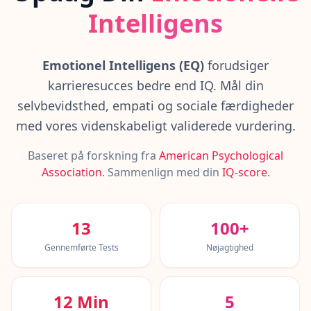
IQ-Test
Intelligens
20 min • 30 spørgsmål
Mensa-Test
Emotionel Intelligens (EQ)
forudsiger
20 min • 30 spørgsmål
karrieresucces bedre end IQ. Mål din
selvbevidsthed, empati og sociale færdigheder
Kognitiv Test
30 min • 38 spørgsmål
med vores videnskabeligt validerede vurdering.
Baseret på forskning fra
American Psychological
Working Memory Test
Association
15 min • 30 spørgsmål
.
Sammenlign med din
IQ-score
.
Emotional Intelligence Test
20 min • 40 spørgsmål
13
100+
Gennemførte Tests
Nøjagtighed
EQ-Test
20 min • 40 spørgsmål
12 Min
5
Personality Test