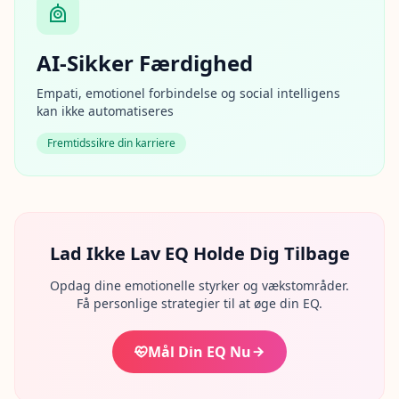
E
x
p
l
AI-Sikker Færdighed
o
r
Empati, emotionel forbindelse og social intelligens
e
o
kan ikke automatiseres
u
r
Fremtidssikre din karriere
l
e
a
r
n
i
n
Lad Ikke Lav EQ Holde Dig Tilbage
g
r
e
Opdag dine emotionelle styrker og vækstområder.
s
Få personlige strategier til at øge din EQ.
o
u
r
c
Mål Din EQ Nu
e
s