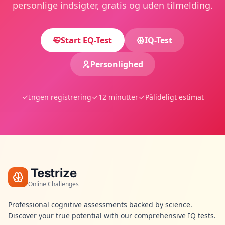
personlige indsigter, gratis og uden tilmelding.
Start EQ-Test
IQ-Test
Personlighed
Ingen registrering
12 minutter
Pålideligt estimat
Testrize
Online Challenges
Professional cognitive assessments backed by science.
Discover your true potential with our comprehensive IQ tests.