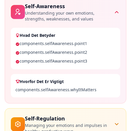
i
Self-Awareness
o
n
Understanding your own emotions,
s
strengths, weaknesses, and values
S
Hvad Det Betyder
c
i
components.selfAwareness.point1
e
components.selfAwareness.point2
n
t
components.selfAwareness.point3
i
f
i
Hvorfor Det Er Vigtigt
c
A
components.selfAwareness.whyItMatters
s
s
e
s
s
Self-Regulation
m
Managing your emotions and impulses in
e