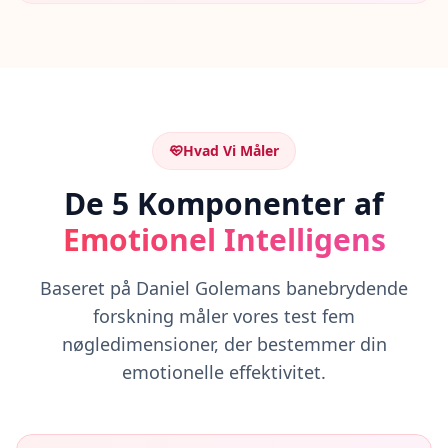
F
A
Q
G
e
t
a
n
Hvad Vi Måler
s
w
De 5 Komponenter af
e
r
Emotionel Intelligens
s
t
o
c
Baseret på Daniel Golemans banebrydende
o
m
forskning måler vores test fem
m
o
nøgledimensioner, der bestemmer din
n
emotionelle effektivitet.
q
u
e
s
t