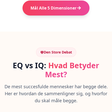
s
components.socialSkills.point1
Hvorfor Det Er Vigtigt
t
Mål Alle 5 Dimensioner
i
components.socialSkills.point2
components.empathy.whyItMatters
n
g
components.socialSkills.point3
I
Q
Hvorfor Det Er Vigtigt
I
components.socialSkills.whyItMatters
m
p
Den Store Debat
r
o
EQ vs IQ:
Hvad Betyder
v
e
Mest?
m
e
n
De mest succesfulde mennesker har begge dele.
t
Her er hvordan de sammenligner sig, og hvorfor
T
r
du skal måle begge.
a
c
k