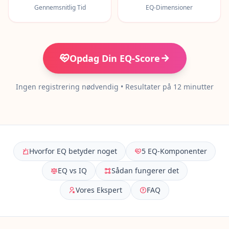
15 min • 28 spørgsmål
Gennemsnitlig Tid
EQ-Dimensioner
Social Intelligence Test
15 min • 30 spørgsmål
Opdag Din EQ-Score
Fitness & Wellness
Assess your physical and mental wellness
Ingen registrering nødvendig • Resultater på 12 minutter
R
E
S
S
O
Hvorfor EQ betyder noget
5 EQ-Komponenter
U
EQ vs IQ
Sådan fungerer det
R
C
Vores Ekspert
FAQ
E
R
S