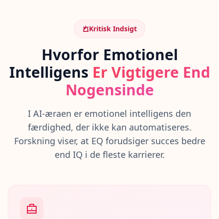
å
d
a
Kritisk Indsigt
n
F
Hvorfor Emotionel
u
n
Intelligens
Er Vigtigere End
g
Nogensinde
e
r
e
I AI-æraen er emotionel intelligens den
r
D
færdighed, der ikke kan automatiseres.
e
Forskning viser, at EQ forudsiger succes bedre
t
O
end IQ i de fleste karrierer.
p
d
a
g
v
o
r
e