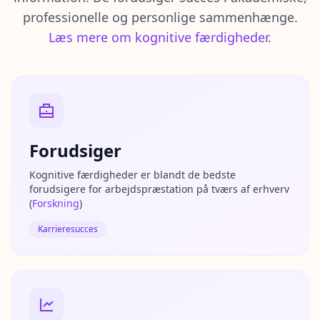
s
professionelle og personlige sammenhænge.
v
u
Læs mere om kognitive færdigheder
.
r
d
e
r
i
n
g
s
m
e
Forudsiger
t
o
Kognitive færdigheder er blandt de bedste
d
forudsigere for arbejdspræstation på tværs af erhverv
o
l
(
Forskning
)
o
g
Karrieresucces
i
B
l
o
g