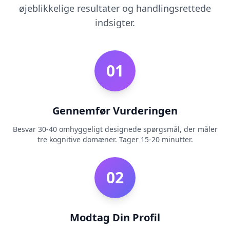
t
øjeblikkelige resultater og handlingsrettede
o
u
indsigter.
r
p
l
a
t
01
f
o
r
m
a
Gennemfør Vurderingen
n
d
t
Besvar 30-40 omhyggeligt designede spørgsmål, der måler
e
tre kognitive domæner. Tager 15-20 minutter.
a
m
02
K
o
n
t
Modtag Din Profil
a
k