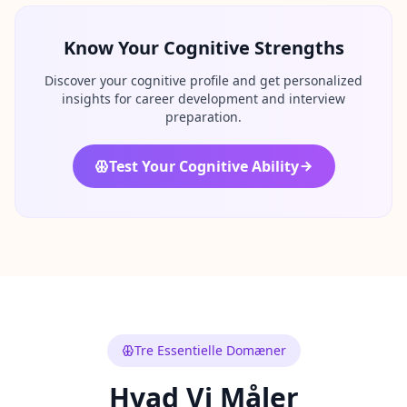
F
A
Know Your Cognitive Strengths
Q
G
Discover your cognitive profile and get personalized
e
insights for career development and interview
t
preparation.
a
n
s
w
Test Your Cognitive Ability
e
r
s
t
o
c
o
m
m
o
n
q
Tre Essentielle Domæner
u
e
s
Hvad Vi Måler
t