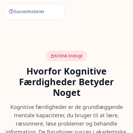
å
d
Succeshistorier
a
n
F
u
n
g
e
Kritisk Indsigt
r
e
Hvorfor Kognitive
r
D
Færdigheder Betyder
e
t
Noget
O
p
d
Kognitive færdigheder er de grundlæggende
a
g
mentale kapaciteter, du bruger til at lære,
v
o
ræsonnere, løse problemer og behandle
r
e
information. De forudsiger succes i akademiske,