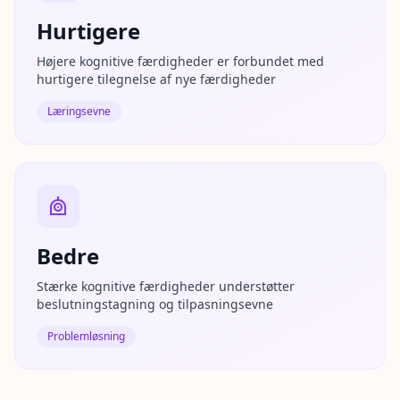
E
x
Hurtigere
p
l
Højere kognitive færdigheder er forbundet med
o
hurtigere tilegnelse af nye færdigheder
r
e
o
Læringsevne
u
r
l
e
a
r
n
i
n
Bedre
g
r
e
Stærke kognitive færdigheder understøtter
s
beslutningstagning og tilpasningsevne
o
u
r
Problemløsning
c
e
s