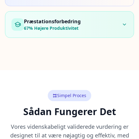
y
o
u
r
Præstationsforbedring
p
r
67%
Højere Produktivitet
o
g
r
e
s
s
O
m
o
s
Simpel Proces
L
e
a
Sådan Fungerer Det
r
n
a
Vores videnskabeligt validerede vurdering er
b
o
designet til at være nøjagtig og effektiv, med
u