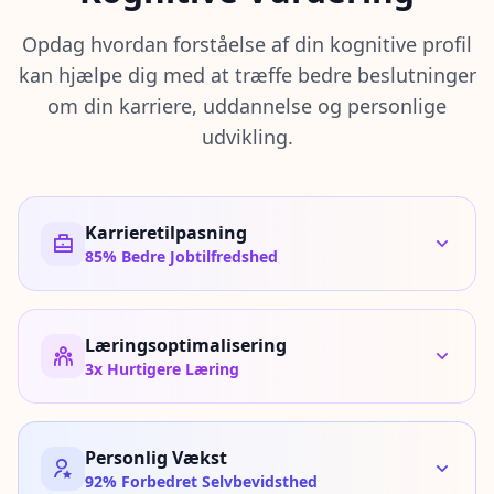
s
Lufttrafikkontrol & Transport
t
i
Opdag hvordan forståelse af din kognitive profil
Konkurrencedygtig Gaming & Esport
n
kan hjælpe dig med at træffe bedre beslutninger
g
om din karriere, uddannelse og personlige
I
udvikling.
Q
I
m
p
Karrieretilpasning
r
85%
Bedre Jobtilfredshed
o
v
e
m
Læringsoptimalisering
e
3x
Hurtigere Læring
n
t
T
r
a
Personlig Vækst
c
92%
Forbedret Selvbevidsthed
k