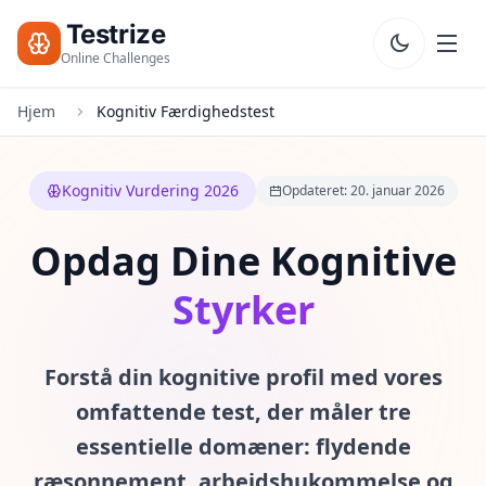
Testrize
Online Challenges
Hjem
Kognitiv Færdighedstest
Testrize
Online
Challenges
Kognitiv Vurdering 2026
Opdateret: 20. januar 2026
🇩🇰
Sprog
Start
Opdag Dine Kognitive
Gratis
Vurdering
Styrker
Bootcamp
T
Forstå din kognitive profil med vores
E
S
omfattende test, der måler tre
T
essentielle domæner: flydende
S
ræsonnement, arbejdshukommelse og