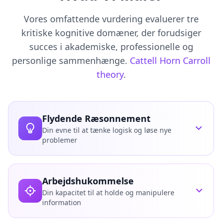
i
o
Vores omfattende vurdering evaluerer tre
n
s
kritiske kognitive domæner, der forudsiger
succes i akademiske, professionelle og
S
personlige sammenhænge.
Cattell Horn Carroll
c
i
theory
.
e
n
t
i
Flydende Ræsonnement
f
i
Din evne til at tænke logisk og løse nye
c
problemer
A
s
Hvad Vi Måler
s
e
Arbejdshukommelse
Mønstergenkendelse og abstrakt ræsonnement
s
Din kapacitet til at holde og manipulere
Logisk problemløsning uden forudgående viden
s
information
m
Induktivt og deduktivt ræsonnement
e