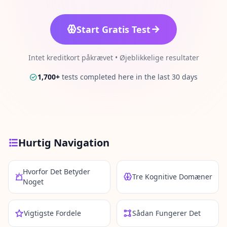
15 min • 28 spørgsmål
Start Gratis Test
Social Intelligence Test
15 min • 30 spørgsmål
Intet kreditkort påkrævet • Øjeblikkelige resultater
Fitness & Wellness
1,700
+
tests completed here in the last 30 days
Assess your physical and mental wellness
R
E
S
S
Hurtig Navigation
O
U
R
Hvorfor Det Betyder
Tre Kognitive Domæner
C
Noget
E
R
Vigtigste Fordele
Sådan Fungerer Det
S