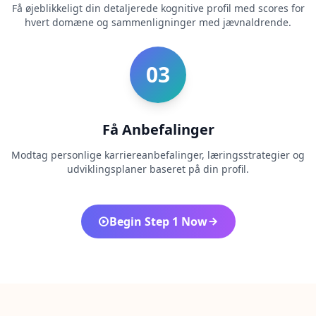
Få øjeblikkeligt din detaljerede kognitive profil med scores for
t
hvert domæne og sammenligninger med jævnaldrende.
G
e
t
i
03
n
t
o
u
c
Få Anbefalinger
h
w
i
Modtag personlige karriereanbefalinger, læringsstrategier og
t
udviklingsplaner baseret på din profil.
h
u
s
Begin Step 1 Now