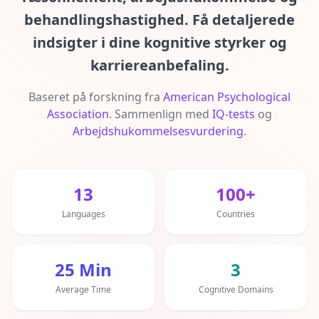
IQ-Test
behandlingshastighed. Få detaljerede
20 min • 20 spørgsmål
indsigter i dine kognitive styrker og
Mensa-Test
karriereanbefaling.
20 min • 20 spørgsmål
Baseret på forskning fra
American Psychological
Kognitiv Test
Association
.
Sammenlign med
IQ-tests
og
30 min • 38 spørgsmål
Arbejdshukommelsesvurdering
.
Working Memory Test
15 min • 30 spørgsmål
13
100+
Emotional Intelligence Test
Languages
Countries
20 min • 40 spørgsmål
EQ-Test
25 Min
3
20 min • 40 spørgsmål
Average Time
Cognitive Domains
Personality Test