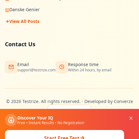
Danske Genier
View All Posts
Contact Us
Email
Response time
support@testrize.com
Within 24 hours, by email
©
2026
Testrize.
All rights reserved.
·
Developed by Converze
🇩🇰
Discover Your IQ
Free • Instant Results • No Registration
Privacy
Terms
Cookies
Start Free Test