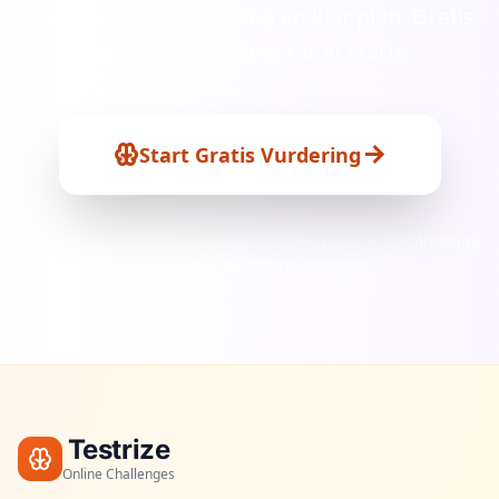
øjeblikkelig feedback og en klar plan. Gratis
og uden tilmelding for at starte.
Start Gratis Vurdering
✓ Ingen registrering påkrævet ✓ 100% gratis ✓ Øjeblikkelige
resultater ✓ AI-drevne indsigter
Testrize
Online Challenges