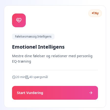
s
v
u
Ny
r
d
e
r
i
n
Følelsesmæssig Intelligens
g
s
m
Emotionel Intelligens
e
t
Mestre dine følelser og relationer med personlig
o
d
EQ-træning
o
l
o
g
20 min
40 spørgsmål
i
Start Vurdering
B
l
o
g