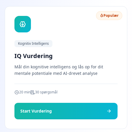
å
d
a
Populær
n
F
u
n
Kognitiv Intelligens
g
e
IQ Vurdering
r
e
Mål din kognitive intelligens og lås op for dit
r
mentale potentiale med AI-drevet analyse
D
e
t
O
20 min
30 spørgsmål
p
d
a
Start Vurdering
g
v
o
r
e