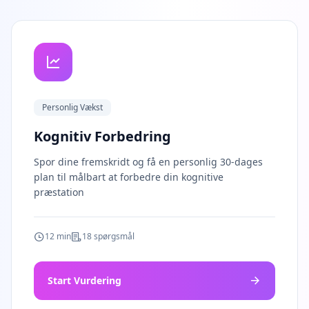
t
o
u
r
p
l
a
t
f
o
Personlig Vækst
r
m
Kognitiv Forbedring
a
n
d
Spor dine fremskridt og få en personlig 30-dages
t
plan til målbart at forbedre din kognitive
e
præstation
a
m
12 min
18 spørgsmål
K
o
n
t
Start Vurdering
a
k