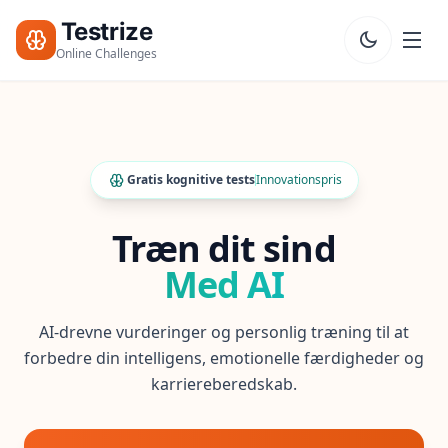
Testrize
Online Challenges
Testrize
Online
Challenges
Gratis kognitive tests
Innovationspris
🇩🇰
Sprog
Start
Træn dit sind
Gratis
Vurdering
Med AI
Bootcamp
AI-drevne vurderinger og personlig træning til at
T
E
forbedre din intelligens, emotionelle færdigheder og
S
karriereberedskab.
T
S