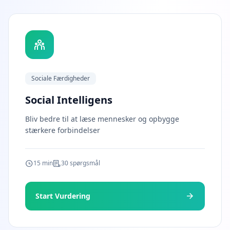
n
t
E
v
i
d
e
n
c
Sociale Færdigheder
e
-
Social Intelligens
b
a
s
Bliv bedre til at læse mennesker og opbygge
e
stærkere forbindelser
d
c
o
g
15 min
30 spørgsmål
n
i
t
i
Start Vurdering
v
e
t
e