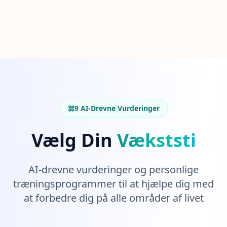
15 min • 28 spørgsmål
Social Intelligence Test
15 min • 30 spørgsmål
Fitness & Wellness
Assess your physical and mental wellness
9 AI-Drevne Vurderinger
R
E
S
Vælg Din
Vækststi
S
O
U
AI-drevne vurderinger og personlige
R
C
træningsprogrammer til at hjælpe dig med
E
at forbedre dig på alle områder af livet
R
S