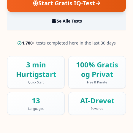
Start Gratis IQ-Test
IQ-Test
20 min • 30 spørgsmål
Se Alle Tests
Mensa-Test
20 min • 30 spørgsmål
1,700
+
tests completed here in the last 30 days
Kognitiv Test
30 min • 38 spørgsmål
3 min
100% Gratis
Working Memory Test
Hurtigstart
og Privat
15 min • 30 spørgsmål
Quick Start
Free & Private
Emotional Intelligence Test
20 min • 40 spørgsmål
13
AI-Drevet
Languages
Powered
EQ-Test
20 min • 40 spørgsmål
Personality Test