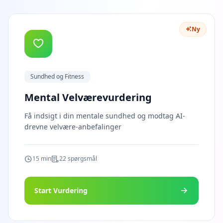
s
t
i
n
Ny
g
I
Q
Sundhed og Fitness
I
m
Mental Velværevurdering
p
r
Få indsigt i din mentale sundhed og modtag AI-
o
drevne velvære-anbefalinger
v
e
m
e
15 min
22 spørgsmål
n
t
T
Start Vurdering
r
a
c
k