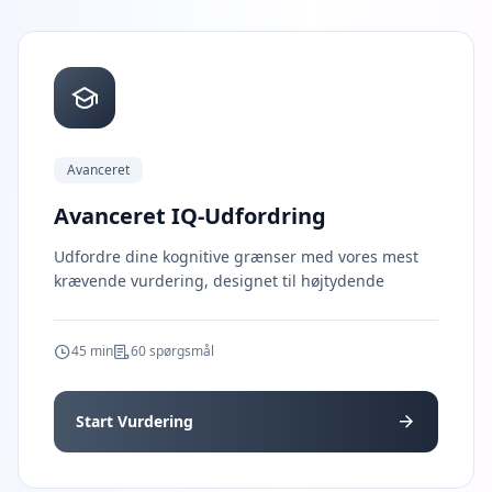
y
o
u
r
p
r
o
g
r
e
Avanceret
s
s
Avanceret IQ-Udfordring
Udfordre dine kognitive grænser med vores mest
O
m
krævende vurdering, designet til højtydende
o
s
L
45 min
60 spørgsmål
e
a
r
n
Start Vurdering
a
b
o
u