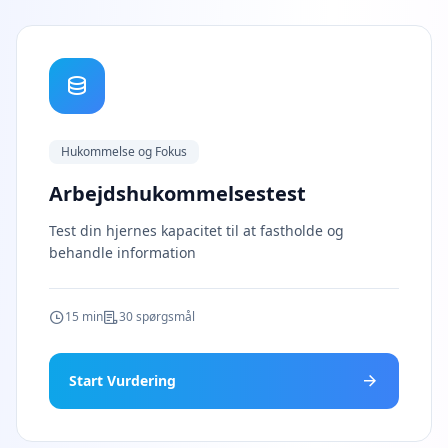
i
o
n
s
S
c
i
Hukommelse og Fokus
e
n
Arbejdshukommelsestest
t
i
Test din hjernes kapacitet til at fastholde og
f
behandle information
i
c
A
15 min
30 spørgsmål
s
s
e
Start Vurdering
s
s
m
e