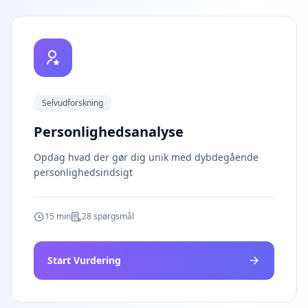
E
x
p
l
o
r
e
o
u
Selvudforskning
r
l
e
Personlighedsanalyse
a
r
Opdag hvad der gør dig unik med dybdegående
n
i
personlighedsindsigt
n
g
r
e
15 min
28 spørgsmål
s
o
u
r
Start Vurdering
c
e
s