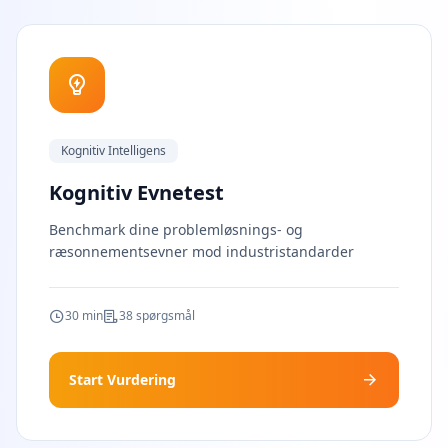
F
A
Q
G
e
t
a
n
Kognitiv Intelligens
s
w
Kognitiv Evnetest
e
r
s
Benchmark dine problemløsnings- og
t
ræsonnementsevner mod industristandarder
o
c
o
m
30 min
38 spørgsmål
m
o
n
q
Start Vurdering
u
e
s
t