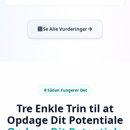
t
G
e
t
i
Se Alle Vurderinger
n
t
o
u
c
h
w
i
t
h
u
s
Sådan Fungerer Det
Tre Enkle Trin til at
Opdage Dit Potentiale