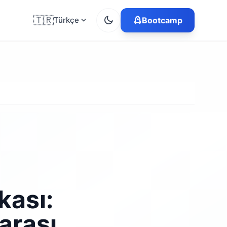
🇹🇷
Türkçe
Bootcamp
kası:
arası