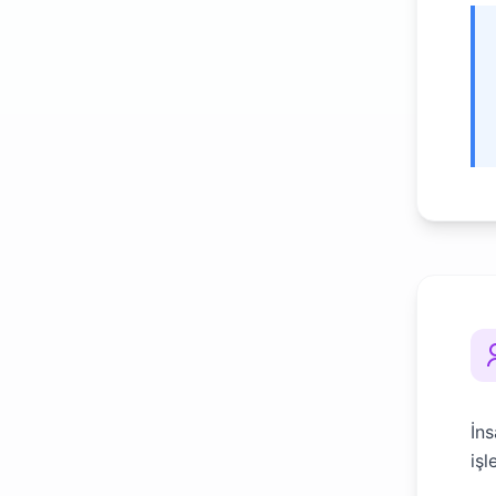
İns
işl