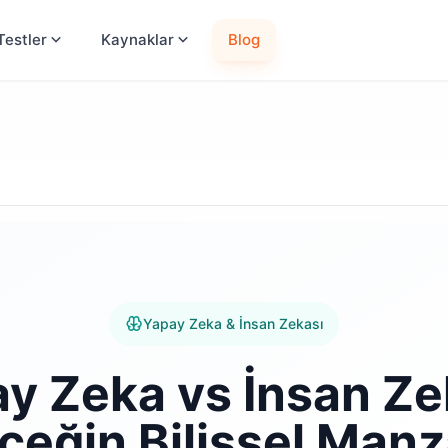
Testler
Kaynaklar
Blog
Yapay Zeka & İnsan Zekası
y Zeka vs İnsan Ze
ceğin Bilişsel Manz