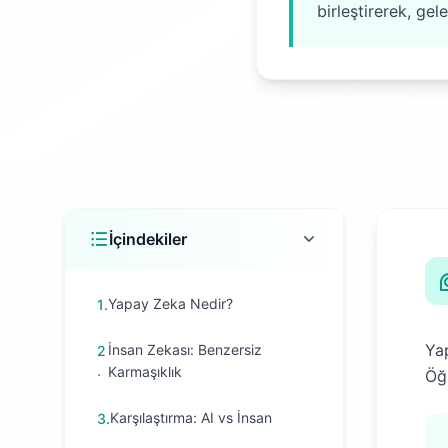
birleştirerek, gel
İçindekiler
Yapay Zeka Nedir?
1
.
Yap
İnsan Zekası: Benzersiz
2
.
Karmaşıklık
Öğr
Karşılaştırma: AI vs İnsan
3
.