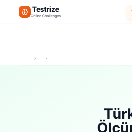
Testrize
Online Challenges
Türk
Ölçü