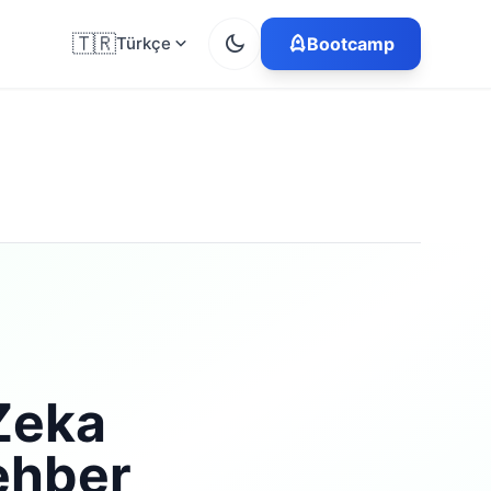
🇹🇷
Türkçe
Bootcamp
 Zeka
ehber