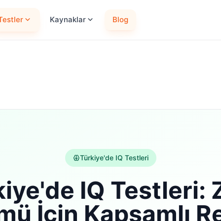
Testler
Kaynaklar
Blog
Türkiye'de IQ Testleri
iye'de IQ Testleri:
mü İçin Kapsamlı R