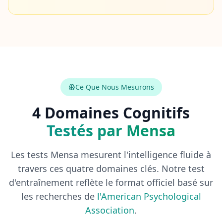
s
F
A
Q
G
e
t
a
Ce Que Nous Mesurons
n
s
4 Domaines Cognitifs
w
e
r
Testés par Mensa
s
t
o
Les tests Mensa mesurent l'intelligence fluide à
c
o
travers ces quatre domaines clés. Notre test
m
m
d'entraînement reflète le format officiel basé sur
o
n
les recherches de
l'American Psychological
q
Association
.
u
e