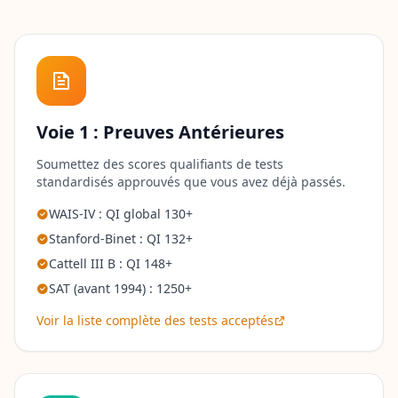
c
a
p
a
c
i
t
é
Voie 1 : Preuves Antérieures
s
Soumettez des scores qualifiants de tests
À
standardisés approuvés que vous avez déjà passés.
p
r
WAIS-IV : QI global 130+
o
Stanford-Binet : QI 132+
p
o
Cattell III B : QI 148+
s
SAT (avant 1994) : 1250+
L
e
Voir la liste complète des tests acceptés
a
r
n
a
b
o