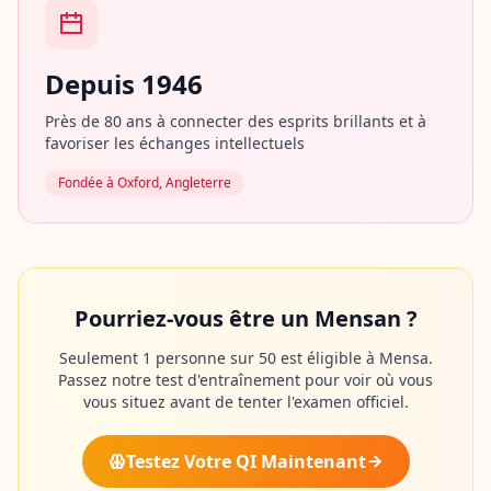
u
a
t
i
Depuis 1946
o
n
Près de 80 ans à connecter des esprits brillants et à
favoriser les échanges intellectuels
B
l
Fondée à Oxford, Angleterre
o
g
A
r
t
i
c
Pourriez-vous être un Mensan ?
l
e
Seulement 1 personne sur 50 est éligible à Mensa.
s
Passez notre test d'entraînement pour voir où vous
e
t
vous situez avant de tenter l'examen officiel.
g
u
i
Testez Votre QI Maintenant
d
e