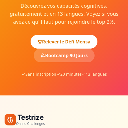
Découvrez vos capacités cognitives,
gratuitement et en 13 langues. Voyez si vous
avez ce qu'il faut pour rejoindre le top 2%.
Relever le Défi Mensa
Bootcamp 90 Jours
Sans inscription
20 minutes
13 langues
Testrize
Online Challenges