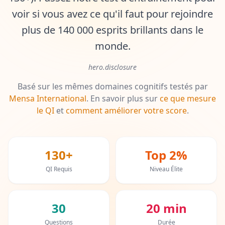
voir si vous avez ce qu'il faut pour rejoindre
Test de QI
20 min • 30 questions
plus de 140 000 esprits brillants dans le
monde.
Test Mensa
20 min • 30 questions
hero.disclosure
Basé sur les mêmes domaines cognitifs testés par
Capacité Cognitive
Mensa International
.
En savoir plus sur
ce que mesure
30 min • 38 questions
le QI
et
comment améliorer votre score
.
Mémoire de Travail
15 min • 30 questions
130+
Top 2%
Intelligence Émotionnelle
QI Requis
Niveau Élite
20 min • 40 questions
Test QE
30
20 min
20 min • 40 questions
Questions
Durée