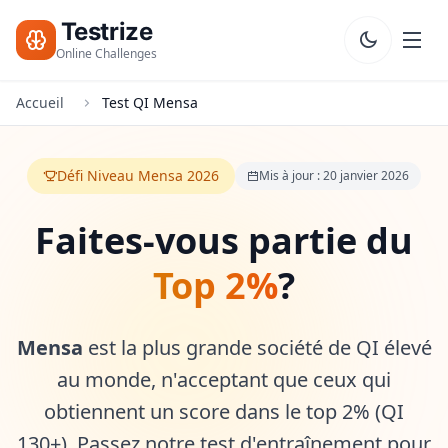
Testrize
Online Challenges
Accueil
Test QI Mensa
Testrize
Online
Challenges
Défi Niveau Mensa 2026
Mis à jour : 20 janvier 2026
🇫🇷
Language
Commencer
Faites-vous partie du
Mon
Évaluation
Top 2%
?
Bootcamp
Gratuite
Mensa
est la plus grande société de QI élevé
T
E
au monde, n'acceptant que ceux qui
S
obtiennent un score dans le top 2% (QI
T
S
130+). Passez notre test d'entraînement pour