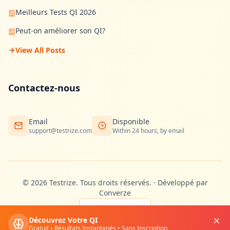
Meilleurs Tests QI 2026
Peut-on améliorer son QI?
View All Posts
Contactez-nous
Email
Disponible
support@testrize.com
Within 24 hours, by email
©
2026
Testrize.
Tous droits réservés.
·
Développé par
Converze
🇫🇷
Découvrez Votre QI
Gratuit • Résultats Instantanés • Sans Inscription