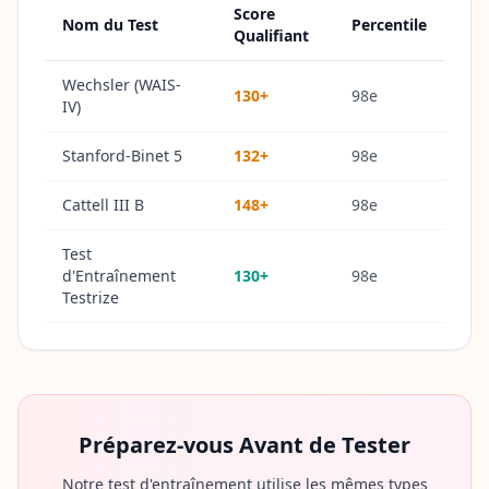
Score
c
Nom du Test
Percentile
Qualifiant
t
C
o
Wechsler (WAIS-
130+
98e
n
IV)
t
a
c
Stanford-Binet 5
132+
98e
t
e
z
Cattell III B
148+
98e
-
n
Test
o
u
d'Entraînement
130+
98e
s
Testrize
Préparez-vous Avant de Tester
Notre test d'entraînement utilise les mêmes types