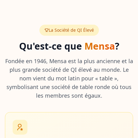
C
o
m
m
e
La Société de QI Élevé
n
t
Qu'est-ce que
Mensa
?
Ç
a
Fondée en 1946, Mensa est la plus ancienne et la
F
o
plus grande société de QI élevé au monde. Le
n
nom vient du mot latin pour « table »,
c
t
symbolisant une société de table ronde où tous
i
les membres sont égaux.
o
n
n
e
D
é
c
o