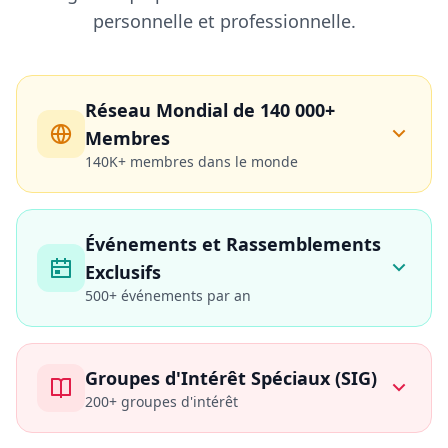
personnelle et professionnelle.
Réseau Mondial de 140 000+
Membres
140K+
membres dans le monde
Connectez-vous avec des esprits brillants
Événements et Rassemblements
dans plus de 100 pays. Les membres de
Exclusifs
Mensa incluent des lauréats du prix Nobel,
500+
événements par an
des PDG, des artistes et des innovateurs de
tous les domaines.
Participez à des rassemblements régionaux
Groupes d'Intérêt Spéciaux (SIG)
et internationaux, des conférences et des
200+
groupes d'intérêt
événements sociaux. Le Rassemblement
Annuel réunit des milliers de membres pour