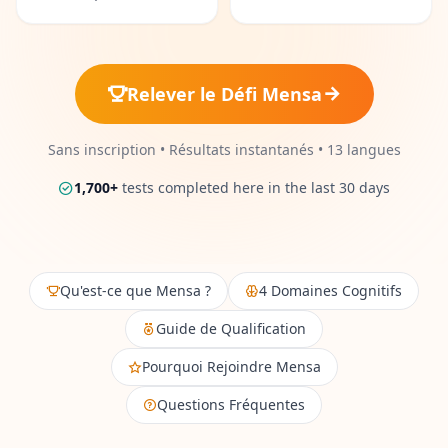
Test de Personnalité
15 min • 28 questions
Intelligence Sociale
Relever le Défi Mensa
15 min • 30 questions
Sans inscription • Résultats instantanés • 13 langues
Fitness & Wellness
Assess your physical and mental wellness
1,700
+
tests completed here in the last 30 days
R
E
S
Qu'est-ce que Mensa ?
4 Domaines Cognitifs
S
O
Guide de Qualification
U
R
Pourquoi Rejoindre Mensa
C
E
Questions Fréquentes
S