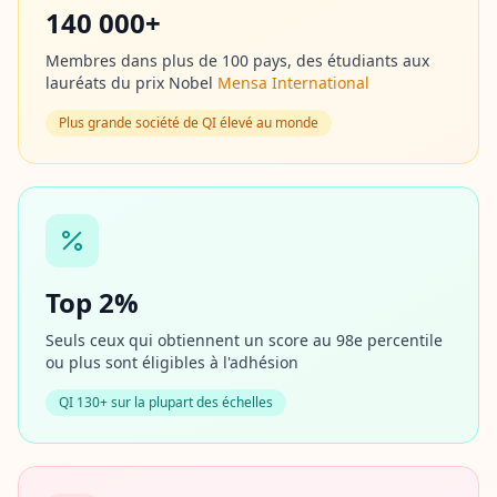
u
140 000+
v
r
Membres dans plus de 100 pays, des étudiants aux
e
lauréats du prix Nobel
Mensa International
z
n
o
Plus grande société de QI élevé au monde
t
r
e
m
é
t
h
o
d
Top 2%
o
l
o
Seuls ceux qui obtiennent un score au 98e percentile
g
ou plus sont éligibles à l'adhésion
i
e
QI 130+ sur la plupart des échelles
d
'
é
v
a
l