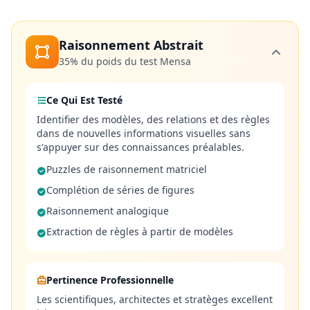
s
t
i
o
Raisonnement Abstrait
n
s
35%
du poids du test Mensa
É
Ce Qui Est Testé
v
Identifier des modèles, des relations et des règles
a
dans de nouvelles informations visuelles sans
l
s'appuyer sur des connaissances préalables.
u
a
Puzzles de raisonnement matriciel
t
Complétion de séries de figures
i
o
Raisonnement analogique
n
Extraction de règles à partir de modèles
S
c
i
e
Pertinence Professionnelle
n
Les scientifiques, architectes et stratèges excellent
t