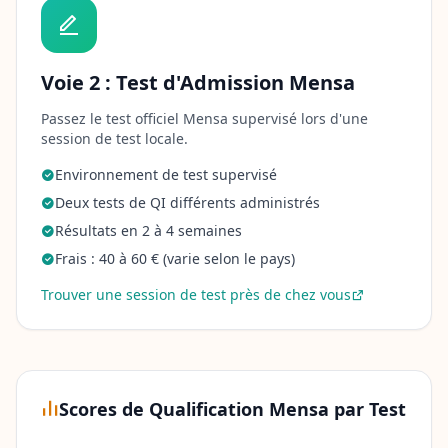
u
t
o
u
r
Voie 2 : Test d'Admission Mensa
p
l
Passez le test officiel Mensa supervisé lors d'une
a
session de test locale.
t
f
o
Environnement de test supervisé
r
Deux tests de QI différents administrés
m
a
Résultats en 2 à 4 semaines
n
d
Frais : 40 à 60 € (varie selon le pays)
t
e
Trouver une session de test près de chez vous
a
m
C
o
n
Scores de Qualification Mensa par Test
t
a