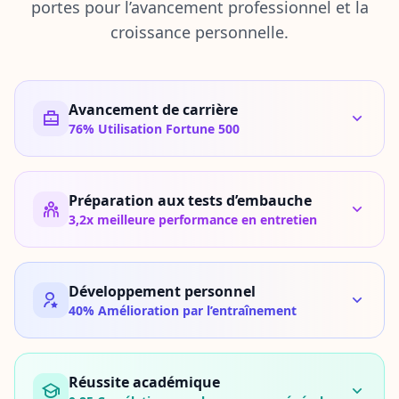
portes pour l’avancement professionnel et la
A
croissance personnelle.
m
é
l
i
Avancement de carrière
o
76%
Utilisation Fortune 500
r
a
t
i
Préparation aux tests d’embauche
o
3,2x
meilleure performance en entretien
n
A
m
é
l
Développement personnel
i
40%
Amélioration par l’entraînement
o
r
e
z
v
Réussite académique
o
s