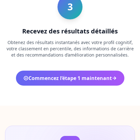
3
c
t
C
o
n
Recevez des résultats détaillés
t
a
Obtenez des résultats instantanés avec votre profil cognitif,
c
t
votre classement en percentile, des informations de carrière
e
et des recommandations d’amélioration personnalisées.
z
-
n
o
u
Commencez l’étape 1 maintenant
s