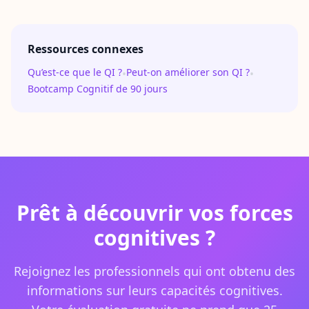
Ressources connexes
Qu’est-ce que le QI ?
Peut-on améliorer son QI ?
•
•
Bootcamp Cognitif de 90 jours
Prêt à découvrir vos forces
cognitives ?
Rejoignez les professionnels qui ont obtenu des
informations sur leurs capacités cognitives.