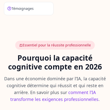
C
Témoignages
o
m
m
e
n
t
Ç
a
Essentiel pour la réussite professionnelle
F
o
Pourquoi la capacité
n
c
cognitive compte en 2026
t
i
Dans une économie dominée par l’IA, la capacité
o
n
cognitive détermine qui réussit et qui reste en
n
arrière. En savoir plus sur
comment l’IA
e
D
transforme les exigences professionnelles
.
é
c
o