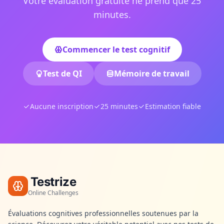
Votre évaluation gratuite ne prend que 25
minutes.
Commencer le test cognitif
Test de QI
Mémoire de travail
Aucune inscription
25 minutes
Estimation fiable
Testrize
Online Challenges
Évaluations cognitives professionnelles soutenues par la