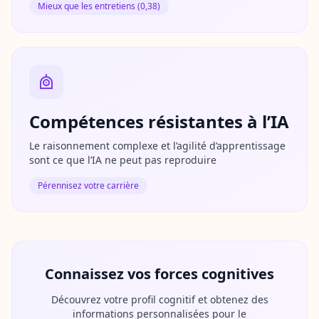
Mieux que les entretiens (0,38)
u
a
t
i
o
n
B
l
Compétences résistantes à l’IA
o
g
Le raisonnement complexe et l’agilité d’apprentissage
A
sont ce que l’IA ne peut pas reproduire
r
t
Pérennisez votre carrière
i
c
l
e
s
e
t
Connaissez vos forces cognitives
g
u
i
Découvrez votre profil cognitif et obtenez des
d
informations personnalisées pour le
e