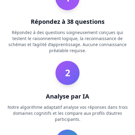
u
t
o
u
Répondez à 38 questions
r
p
Répondez à des questions soigneusement conçues qui
l
a
testent le raisonnement logique, la reconnaissance de
t
schémas et l’agilité d’apprentissage. Aucune connaissance
f
préalable requise.
o
r
m
a
2
n
d
t
e
a
Analyse par IA
m
Notre algorithme adaptatif analyse vos réponses dans trois
C
domaines cognitifs et les compare aux profils d’autres
o
participants.
n
t
a