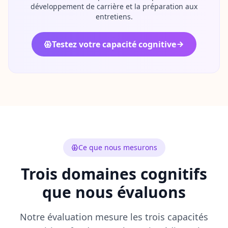
développement de carrière et la préparation aux
s
entretiens.
F
A
Testez votre capacité cognitive
Q
G
e
t
a
n
s
w
e
r
s
t
Ce que nous mesurons
o
c
o
Trois domaines cognitifs
m
m
que nous évaluons
o
n
q
Notre évaluation mesure les trois capacités
u
e