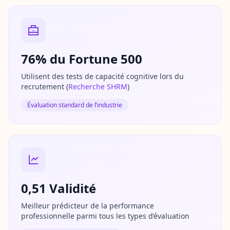
u
v
r
e
z
n
76% du Fortune 500
o
t
r
Utilisent des tests de capacité cognitive lors du
e
recrutement
(
Recherche SHRM
)
m
é
t
Évaluation standard de l’industrie
h
o
d
o
l
o
g
i
e
0,51 Validité
d
'
é
Meilleur prédicteur de la performance
v
professionnelle parmi tous les types d’évaluation
a
l