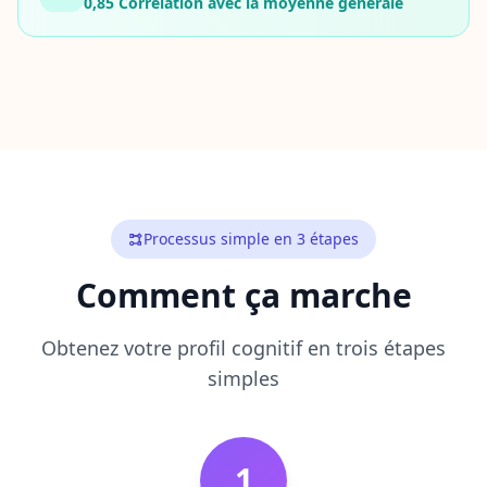
0,85
Corrélation avec la moyenne générale
c
a
p
a
c
i
t
é
s
À
p
Processus simple en 3 étapes
r
o
Comment ça marche
p
o
s
Obtenez votre profil cognitif en trois étapes
L
simples
e
a
r
n
a
b
1
o