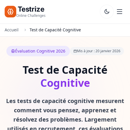
Testrize
Online Challenges
Accueil
Test de Capacité Cognitive
Testrize
Online
Challenges
Évaluation Cognitive 2026
Mis à jour : 20 janvier 2026
🇫🇷
Language
Commencer
Test de Capacité
Mon
Évaluation
Cognitive
Bootcamp
Gratuite
Les tests de capacité cognitive mesurent
T
E
comment vous pensez, apprenez et
S
résolvez des problèmes. Largement
T
S
utilisés en recrutement, ces évaluations