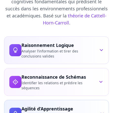
cognitives fondamentales qui prédisent le
s
t
succès dans les environnements professionnels
i
o
et académiques. Basé sur la
théorie de Cattell-
n
Horn-Carroll
.
s
É
v
Raisonnement Logique
a
l
Analyser l’information et tirer des
u
conclusions valides
a
t
i
Ce que nous mesurons
o
Reconnaissance de Schémas
Raisonnement déductif et inductif
n
Identifier les relations et prédire les
Logique syllogistique et analyse d’arguments
S
séquences
c
Relations de cause à effet
i
Pensée critique sous pression
e
Ce que nous mesurons
n
Agilité d’Apprentissage
Reconnaissance de schémas visuels et abstraits
t