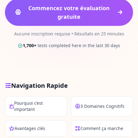
Test de Personnalité
Commencez votre évaluation
15 min • 28 questions
gratuite
Intelligence Sociale
Aucune inscription requise • Résultats en 25 minutes
15 min • 30 questions
1,700
+
tests completed here in the last 30 days
Fitness & Wellness
Assess your physical and mental wellness
R
E
Navigation Rapide
S
S
O
Pourquoi c’est
U
3 Domaines Cognitifs
important
R
C
E
Avantages clés
Comment ça marche
S