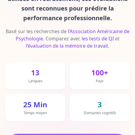
sont reconnues pour prédire la
Test de QI
20 min • 30 questions
performance professionnelle.
Basé sur les recherches de
l’Association Américaine de
Test Mensa
Psychologie
20 min • 30 questions
.
Comparez avec
les tests de QI
et
l’évaluation de la mémoire de travail
.
Capacité Cognitive
30 min • 38 questions
13
100+
Mémoire de Travail
Langues
Pays
15 min • 30 questions
Intelligence Émotionnelle
25 Min
3
20 min • 40 questions
Temps moyen
Domaines cognitifs
Test QE
20 min • 40 questions