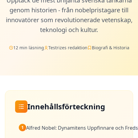
Upptäck de mest briljanta svenska tänkarna
Mensa-Test
genom historien - från nobelpristagare till
20 min • 30 frågor
innovatörer som revolutionerade vetenskap,
teknologi och kultur.
Kognitivt Test
30 min • 38 frågor
12 min läsning
Testrizes redaktion
Biografi & Historia
Working Memory Test
15 min • 30 frågor
Emotional Intelligence Test
20 min • 40 frågor
EQ-Test
20 min • 40 frågor
Innehållsförteckning
Personality Test
15 min • 28 frågor
1
Alfred Nobel: Dynamitens Uppfinnare och Fred