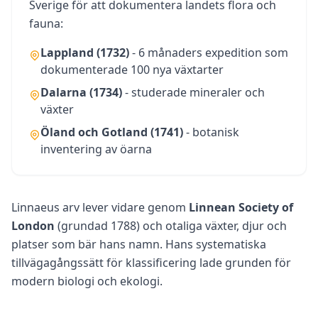
Sverige för att dokumentera landets flora och
c
e
fauna:
-
b
Lappland (1732)
- 6 månaders expedition som
a
s
dokumenterade 100 nya växtarter
e
d
Dalarna (1734)
- studerade mineraler och
c
växter
o
g
Öland och Gotland (1741)
- botanisk
n
i
inventering av öarna
t
i
v
e
t
Linnaeus arv lever vidare genom
Linnean Society of
e
s
London
(grundad 1788) och otaliga växter, djur och
t
platser som bär hans namn. Hans systematiska
i
n
tillvägagångssätt för klassificering lade grunden för
g
modern biologi och ekologi.
I