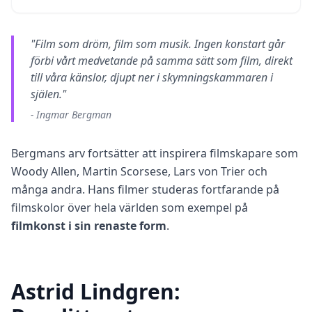
o
u
c
"Film som dröm, film som musik. Ingen konstart går
h
w
förbi vårt medvetande på samma sätt som film, direkt
i
till våra känslor, djupt ner i skymningskammaren i
t
h
själen."
u
s
- Ingmar Bergman
Bergmans arv fortsätter att inspirera filmskapare som
Woody Allen, Martin Scorsese, Lars von Trier och
många andra. Hans filmer studeras fortfarande på
filmskolor över hela världen som exempel på
filmkonst i sin renaste form
.
Astrid Lindgren: