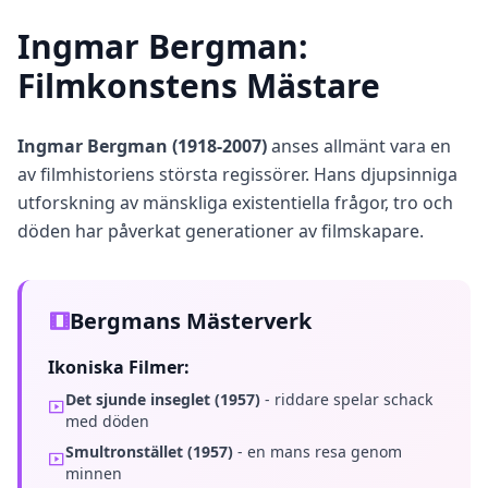
Q
I
Ingmar Bergman:
m
p
Filmkonstens Mästare
r
o
v
Ingmar Bergman (1918-2007)
anses allmänt vara en
e
av filmhistoriens största regissörer. Hans djupsinniga
m
e
utforskning av mänskliga existentiella frågor, tro och
n
döden har påverkat generationer av filmskapare.
t
T
r
a
c
Bergmans Mästerverk
k
y
Ikoniska Filmer:
o
u
Det sjunde inseglet (1957)
- riddare spelar schack
r
p
med döden
r
Smultronstället (1957)
- en mans resa genom
o
g
minnen
r