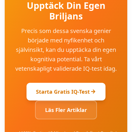
Upptäck Din Egen
Briljans
Precis som dessa svenska genier
började med nyfikenhet och
självinsikt, kan du upptäcka din egen
kognitiva potential. Ta vårt
vetenskapligt validerade IQ-test idag.
Starta Gratis IQ-Test
Läs Fler Artiklar