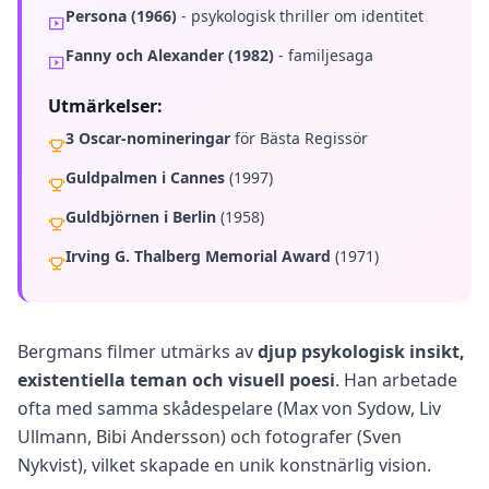
Persona (1966)
- psykologisk thriller om identitet
e
s
s
Fanny och Alexander (1982)
- familjesaga
Utmärkelser:
O
m
3 Oscar-nomineringar
för Bästa Regissör
o
s
Guldpalmen i Cannes
(1997)
s
L
Guldbjörnen i Berlin
(1958)
e
a
Irving G. Thalberg Memorial Award
(1971)
r
n
a
b
o
Bergmans filmer utmärks av
djup psykologisk insikt,
u
t
existentiella teman och visuell poesi
. Han arbetade
o
u
ofta med samma skådespelare (Max von Sydow, Liv
r
Ullmann, Bibi Andersson) och fotografer (Sven
p
l
Nykvist), vilket skapade en unik konstnärlig vision.
a