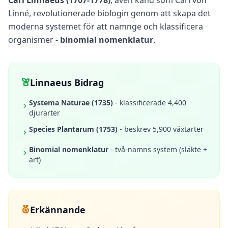
Carl Linnaeus (1707-1778)
, även känd som Carl von
n
Linné, revolutionerade biologin genom att skapa det
s
w
moderna systemet för att namnge och klassificera
e
r
organismer -
binomial nomenklatur
.
s
t
o
c
o
Linnaeus Bidrag
m
m
Systema Naturae (1735)
- klassificerade 4,400
o
n
djurarter
q
u
Species Plantarum (1753)
- beskrev 5,900 växtarter
e
s
Binomial nomenklatur
- två-namns system (släkte +
t
art)
i
o
n
s
Erkännande
S
c