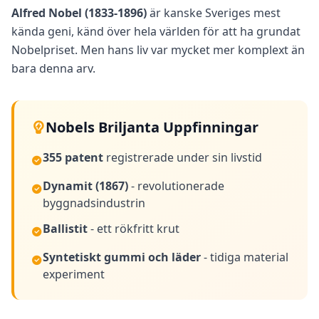
F
Alfred Nobel (1833-1896)
är kanske Sveriges mest
u
kända geni, känd över hela världen för att ha grundat
n
Nobelpriset. Men hans liv var mycket mer komplext än
g
e
bara denna arv.
r
a
r
U
Nobels Briljanta Uppfinningar
p
p
355 patent
t
registrerade under sin livstid
ä
c
Dynamit (1867)
- revolutionerade
k
byggnadsindustrin
v
å
r
Ballistit
- ett rökfritt krut
u
t
Syntetiskt gummi och läder
- tidiga material
v
ä
experiment
r
d
e
r