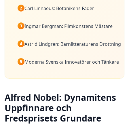
Social Intelligence Test
15 min • 30 frågor
2
Carl Linnaeus: Botanikens Fader
Fitness & Wellness
3
Ingmar Bergman: Filmkonstens Mästare
Assess your physical and mental wellness
4
Astrid Lindgren: Barnlitteraturens Drottning
R
E
S
5
Moderna Svenska Innovatörer och Tänkare
U
R
S
E
R
Alfred Nobel: Dynamitens
H
u
Uppfinnare och
r
Fredsprisets Grundare
D
e
t