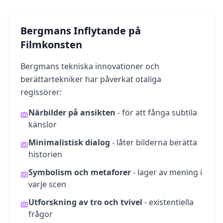
t
f
o
r
Bergmans Inflytande på
m
a
Filmkonsten
n
d
Bergmans tekniska innovationer och
t
e
berättartekniker har påverkat otaliga
a
m
regissörer:
Närbilder på ansikten
- för att fånga subtila
K
känslor
o
n
Minimalistisk dialog
- låter bilderna berätta
t
historien
a
k
Symbolism och metaforer
- lager av mening i
t
G
varje scen
e
t
Utforskning av tro och tvivel
- existentiella
i
frågor
n
t