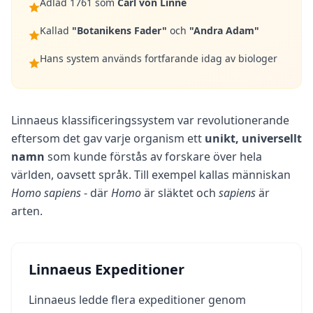
Adlad 1761 som
Carl von Linné
i
e
Kallad
"Botanikens Fader"
och
"Andra Adam"
n
t
Hans system används fortfarande idag av biologer
i
f
i
c
A
Linnaeus klassificeringssystem var revolutionerande
s
eftersom det gav varje organism ett
unikt, universellt
s
namn
som kunde förstås av forskare över hela
e
s
världen, oavsett språk. Till exempel kallas människan
s
Homo sapiens
- där
Homo
är släktet och
sapiens
är
m
arten.
e
n
t
E
v
Linnaeus Expeditioner
i
d
Linnaeus ledde flera expeditioner genom
e
n