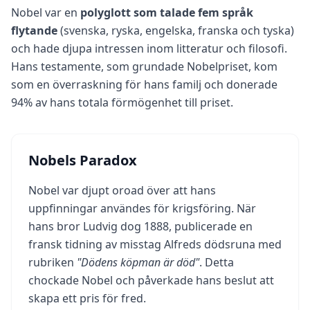
i
Nobel var en
polyglott som talade fem språk
n
flytande
(svenska, ryska, engelska, franska och tyska)
g
s
och hade djupa intressen inom litteratur och filosofi.
m
e
Hans testamente, som grundade Nobelpriset, kom
t
som en överraskning för hans familj och donerade
o
d
94% av hans totala förmögenhet till priset.
i
k
B
Nobels Paradox
l
o
Nobel var djupt oroad över att hans
g
uppfinningar användes för krigsföring. När
g
E
hans bror Ludvig dog 1888, publicerade en
x
fransk tidning av misstag Alfreds dödsruna med
p
l
rubriken
"Dödens köpman är död"
. Detta
o
r
chockade Nobel och påverkade hans beslut att
e
skapa ett pris för fred.
o
u