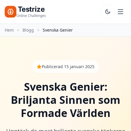
Testrize
Testrize
Online
Online Challenges
Challenges
Hem
Blogg
Svenska Genier
🇸🇪
Språk
Starta
Gratis
Bedömning
Bootcamp
Publicerad 15 januari 2025
T
E
Svenska Genier:
S
T
Briljanta Sinnen som
E
R
Formade Världen
IQ-Test
20 min • 30 frågor