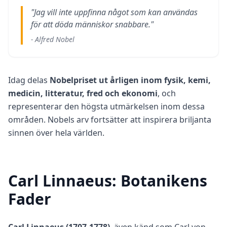
r
"Jag vill inte uppfinna något som kan användas
l
för att döda människor snabbare."
e
a
- Alfred Nobel
r
n
i
n
g
Idag delas
Nobelpriset ut årligen inom fysik, kemi,
r
e
medicin, litteratur, fred och ekonomi
, och
s
o
representerar den högsta utmärkelsen inom dessa
u
områden. Nobels arv fortsätter att inspirera briljanta
r
c
sinnen över hela världen.
e
s
F
Carl Linnaeus: Botanikens
A
Q
Fader
G
e
t
a