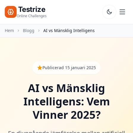
Testrize
Testrize
Online
Online Challenges
Challenges
Hem
Blogg
AI vs Mänsklig Intelligens
🇸🇪
Språk
Starta
Gratis
Bedömning
Bootcamp
Publicerad 15 januari 2025
T
E
AI vs Mänsklig
S
T
Intelligens: Vem
E
R
Vinner 2025?
IQ-Test
20 min • 30 frågor