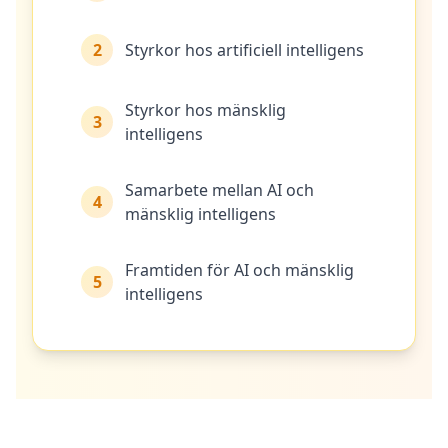
Social Intelligence Test
15 min • 30 frågor
2
Styrkor hos artificiell intelligens
Fitness & Wellness
Assess your physical and mental wellness
Styrkor hos mänsklig
3
intelligens
R
E
Samarbete mellan AI och
S
4
mänsklig intelligens
U
R
S
Framtiden för AI och mänsklig
E
5
intelligens
R
H
u
r
D
e
t