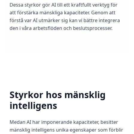
Q
Dessa styrkor gör AI till ett kraftfullt verktyg för
I
att förstärka mänskliga kapaciteter. Genom att
m
p
förstå var AI utmärker sig kan vi bättre integrera
r
den i våra arbetsflöden och beslutsprocesser.
o
v
e
m
e
n
t
T
r
a
c
k
Styrkor hos mänsklig
y
o
intelligens
u
r
p
r
Medan AI har imponerande kapaciteter, besitter
o
g
mänsklig intelligens unika egenskaper som förblir
r