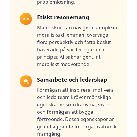
problemlösning.
o
u
c
Etiskt resonemang
h
w
Människor kan navigera komplexa
i
t
moraliska dilemman, överväga
h
flera perspektiv och fatta beslut
u
s
baserade på värderingar och
principer. AI saknar genuint
moraliskt medvetande.
Samarbete och ledarskap
Förmågan att inspirera, motivera
och leda team kräver mänskliga
egenskaper som karisma, vision
och förmågan att bygga
förtroende. Dessa egenskaper är
grundläggande för organisatorisk
framgång.