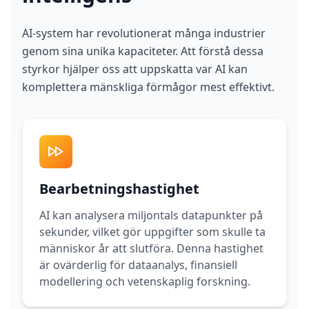
n
s
w
AI-system har revolutionerat många industrier
e
genom sina unika kapaciteter. Att förstå dessa
r
s
styrkor hjälper oss att uppskatta var AI kan
t
o
komplettera mänskliga förmågor mest effektivt.
c
o
m
m
o
n
q
u
e
Bearbetningshastighet
s
t
AI kan analysera miljontals datapunkter på
i
o
sekunder, vilket gör uppgifter som skulle ta
n
människor år att slutföra. Denna hastighet
s
är ovärderlig för dataanalys, finansiell
modellering och vetenskaplig forskning.
S
c