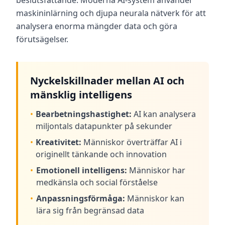
beslutsfattande. Moderna AI-system använder
i
maskininlärning och djupa neurala nätverk för att
n
g
analysera enorma mängder data och göra
s
m
förutsägelser.
e
t
o
d
i
Nyckelskillnader mellan AI och
k
mänsklig intelligens
B
•
Bearbetningshastighet:
AI kan analysera
l
miljontals datapunkter på sekunder
o
g
•
Kreativitet:
Människor överträffar AI i
g
originellt tänkande och innovation
E
x
•
Emotionell intelligens:
Människor har
p
medkänsla och social förståelse
l
o
•
Anpassningsförmåga:
Människor kan
r
e
lära sig från begränsad data
o
u