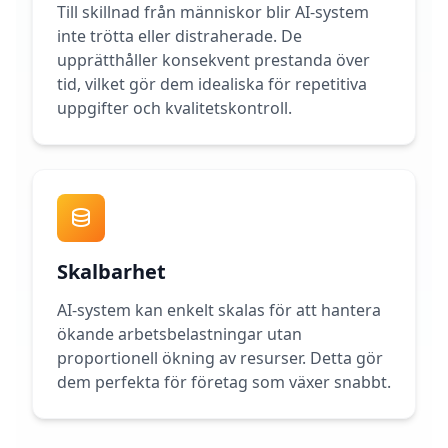
Till skillnad från människor blir AI-system
c
e
inte trötta eller distraherade. De
-
upprätthåller konsekvent prestanda över
b
a
tid, vilket gör dem idealiska för repetitiva
s
uppgifter och kvalitetskontroll.
e
d
c
o
g
n
i
t
i
v
Skalbarhet
e
t
e
AI-system kan enkelt skalas för att hantera
s
t
ökande arbetsbelastningar utan
i
proportionell ökning av resurser. Detta gör
n
g
dem perfekta för företag som växer snabbt.
I