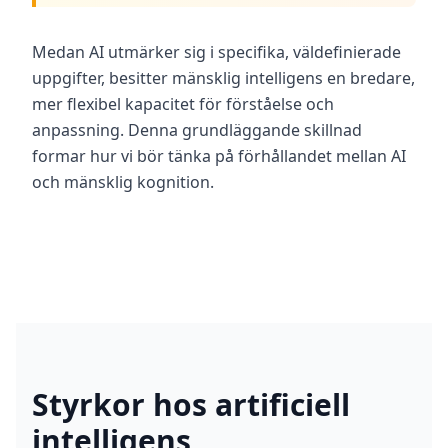
r
l
e
Medan AI utmärker sig i specifika, väldefinierade
a
uppgifter, besitter mänsklig intelligens en bredare,
r
n
mer flexibel kapacitet för förståelse och
i
n
anpassning. Denna grundläggande skillnad
g
formar hur vi bör tänka på förhållandet mellan AI
r
e
och mänsklig kognition.
s
o
u
r
c
e
s
F
A
Q
Styrkor hos artificiell
G
e
t
intelligens
a