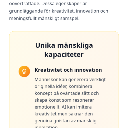
oöverträffade. Dessa egenskaper är
e
s
grundläggande för kreativitet, innovation och
s
meningsfullt mänskligt samspel.
O
m
o
Unika mänskliga
s
s
kapaciteter
L
e
a
Kreativitet och innovation
r
n
a
Människor kan generera verkligt
b
originella idéer, kombinera
o
u
koncept på oväntade sätt och
t
skapa konst som resonerar
o
u
emotionellt. AI kan imitera
r
kreativitet men saknar den
p
l
genuina gnistan av mänsklig
a
innovation.