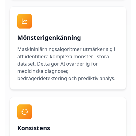
i
e
n
t
i
f
Mönsterigenkänning
i
c
Maskininlärningsalgoritmer utmärker sig i
A
att identifiera komplexa mönster i stora
s
s
dataset. Detta gör AI ovärderlig för
e
medicinska diagnoser,
s
bedrägeridetektering och prediktiv analys.
s
m
e
n
t
E
v
i
d
Konsistens
e
n