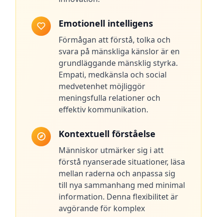
t
f
o
Emotionell intelligens
r
m
Förmågan att förstå, tolka och
a
n
svara på mänskliga känslor är en
d
grundläggande mänsklig styrka.
t
e
Empati, medkänsla och social
a
medvetenhet möjliggör
m
meningsfulla relationer och
effektiv kommunikation.
K
o
n
Kontextuell förståelse
t
a
Människor utmärker sig i att
k
förstå nyanserade situationer, läsa
t
mellan raderna och anpassa sig
G
till nya sammanhang med minimal
e
t
information. Denna flexibilitet är
i
avgörande för komplex
n
t