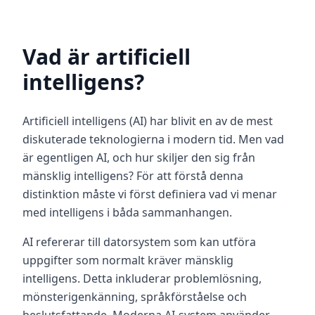
F
u
n
Vad är artificiell
g
e
intelligens?
r
a
r
Artificiell intelligens (AI) har blivit en av de mest
U
p
diskuterade teknologierna i modern tid. Men vad
p
t
är egentligen AI, och hur skiljer den sig från
ä
mänsklig intelligens? För att förstå denna
c
k
distinktion måste vi först definiera vad vi menar
v
å
med intelligens i båda sammanhangen.
r
u
AI refererar till datorsystem som kan utföra
t
v
uppgifter som normalt kräver mänsklig
ä
intelligens. Detta inkluderar problemlösning,
r
d
mönsterigenkänning, språkförståelse och
e
r