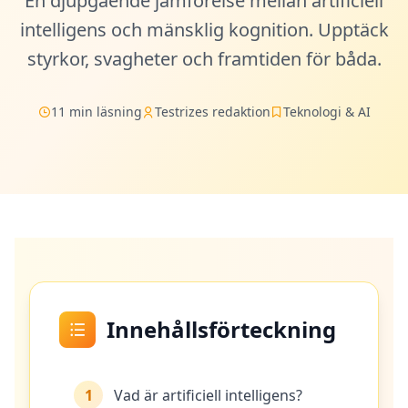
En djupgående jämförelse mellan artificiell
Mensa-Test
intelligens och mänsklig kognition. Upptäck
20 min • 30 frågor
styrkor, svagheter och framtiden för båda.
Kognitivt Test
30 min • 38 frågor
11 min läsning
Testrizes redaktion
Teknologi & AI
Working Memory Test
15 min • 30 frågor
Emotional Intelligence Test
20 min • 40 frågor
EQ-Test
20 min • 40 frågor
Innehållsförteckning
Personality Test
15 min • 28 frågor
1
Vad är artificiell intelligens?