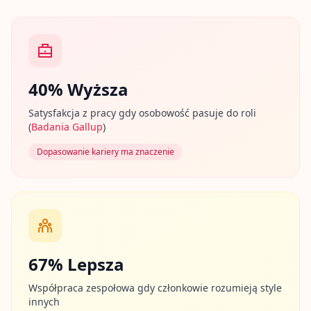
i
ę
o
c
e
n
y
40% Wyższa
B
Satysfakcja z pracy gdy osobowość pasuje do roli
l
(
Badania Gallup
)
o
g
Dopasowanie kariery ma znaczenie
E
x
p
l
o
r
e
o
u
r
67% Lepsza
l
e
Współpraca zespołowa gdy członkowie rozumieją style
a
innych
r