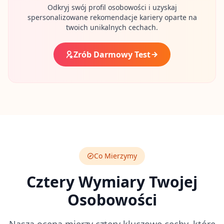
Odkryj swój profil osobowości i uzyskaj
t
o
spersonalizowane rekomendacje kariery oparte na
c
twoich unikalnych cechach.
o
m
m
Zrób Darmowy Test
o
n
q
u
e
s
t
i
o
n
s
Co Mierzymy
S
c
Cztery Wymiary Twojej
i
e
Osobowości
n
t
i