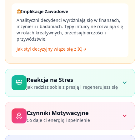
e
d
Implikacje Zawodowe
c
Analityczni decydenci wyróżniają się w finansach,
o
g
inżynierii i badaniach. Typy intuicyjne rozwijają się
n
w rolach kreatywnych, przedsiębiorczości i
i
przywództwie.
t
i
Jak styl decyzyjny wiąże się z IQ
v
e
t
e
s
t
Reakcja na Stres
i
n
Jak radzisz sobie z presją i regenerujesz się
g
Co mierzymy
I
Q
Czynniki Motywacyjne
Wyzwalacze stresu
:
Jakie sytuacje aktywują
I
twoją reakcję na stres
Co daje ci energię i spełnienie
m
Mechanizmy radzenia sobie
:
Jak naturalnie
p
radzisz sobie z presją
r
Co mierzymy