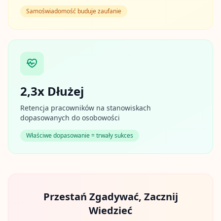
n
i
Samoświadomość buduje zaufanie
n
g
r
e
s
o
u
r
c
2,3x Dłużej
e
s
Retencja pracowników na stanowiskach
dopasowanych do osobowości
F
A
Właściwe dopasowanie = trwały sukces
Q
G
e
t
a
n
s
Przestań Zgadywać, Zacznij
w
e
Wiedzieć
r
s