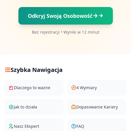
15 min • 28 pytań
Odkryj Swoją Osobowość
Social Intelligence Test
15 min • 30 pytań
Bez rejestracji • Wyniki w 12 minut
Fitness & Wellness
Assess your physical and mental wellness
Z
Szybka Nawigacja
A
S
O
B
Dlaczego to ważne
4 Wymiary
Y
J
Jak to działa
Dopasowanie Kariery
a
k
T
Nasz Ekspert
FAQ
o