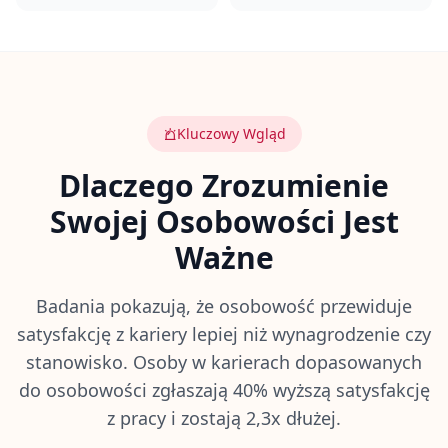
D
z
i
a
ł
a
O
Kluczowy Wgląd
d
k
Dlaczego Zrozumienie
r
y
Swojej Osobowości Jest
j
n
a
Ważne
s
z
ą
Badania pokazują, że osobowość przewiduje
m
e
satysfakcję z kariery lepiej niż wynagrodzenie czy
t
o
stanowisko. Osoby w karierach dopasowanych
d
do osobowości zgłaszają 40% wyższą satysfakcję
o
l
z pracy i zostają 2,3x dłużej.
o
g