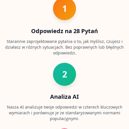
O
1
n
a
s
L
e
Odpowiedz na 28 Pytań
a
r
Starannie zaprojektowane pytania o to, jak myślisz, czujesz i
n
działasz w różnych sytuacjach. Bez poprawnych lub błędnych
a
b
odpowiedzi.
o
u
t
o
2
u
r
p
l
a
Analiza AI
t
f
Nasza AI analizuje twoje odpowiedzi w czterech kluczowych
o
r
wymiarach i porównuje je ze standaryzowanymi normami
m
populacyjnymi.
a
n