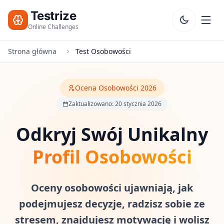
Testrize
Online Challenges
Strona główna
Test Osobowości
Testrize
Online
Challenges
Ocena Osobowości 2026
Zaktualizowano: 20 stycznia 2026
🇵🇱
Język
Rozpocznij
Darmową
Odkryj Swój Unikalny
Ocenę
Bootcamp
Profil Osobowości
T
E
S
Oceny osobowości ujawniają, jak
T
podejmujesz decyzje, radzisz sobie ze
Y
stresem, znajdujesz motywację i wolisz