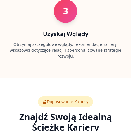
d
t
3
e
a
m
Uzyskaj Wglądy
K
o
Otrzymaj szczegółowe wglądy, rekomendacje kariery,
n
wskazówki dotyczące relacji i spersonalizowane strategie
t
rozwoju.
a
k
t
G
e
t
i
n
t
Dopasowanie Kariery
o
u
c
Znajdź Swoją Idealną
h
w
Ścieżkę Kariery
i
t