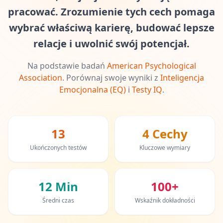
Test IQ
pracować. Zrozumienie tych cech pomaga
20 min • 30 pytań
wybrać właściwą karierę, budować lepsze
relacje i uwolnić swój potencjał.
Test Mensa
20 min • 30 pytań
Na podstawie badań
American Psychological
Association
.
Porównaj swoje wyniki z
Inteligencja
Test Poznawczy
30 min • 38 pytań
Emocjonalna (EQ)
i
Testy IQ
.
Working Memory Test
15 min • 30 pytań
13
4 Cechy
Ukończonych testów
Kluczowe wymiary
Emotional Intelligence Test
20 min • 40 pytań
12 Min
100+
Test EQ
20 min • 40 pytań
Średni czas
Wskaźnik dokładności
Personality Test