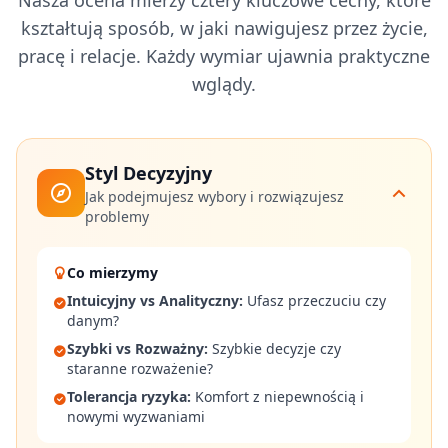
Nasza ocena mierzy cztery kluczowe cechy, które
f
kształtują sposób, w jaki nawigujesz przez życie,
i
pracę i relacje. Każdy wymiar ujawnia praktyczne
c
A
wglądy.
s
s
e
s
Styl Decyzyjny
s
m
Jak podejmujesz wybory i rozwiązujesz
e
problemy
n
t
Co mierzymy
E
v
Intuicyjny vs Analityczny
:
Ufasz przeczuciu czy
i
danym?
d
e
Szybki vs Rozważny
:
Szybkie decyzje czy
n
staranne rozważenie?
c
e
Tolerancja ryzyka
:
Komfort z niepewnością i
-
nowymi wyzwaniami
b
a
s