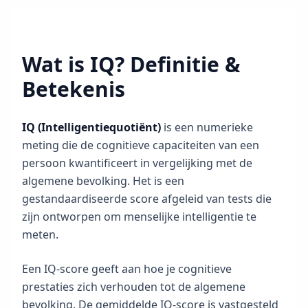
e
t
W
e
Wat is IQ? Definitie &
r
k
Betekenis
t
B
e
IQ (Intelligentiequotiënt)
is een numerieke
g
r
meting die de cognitieve capaciteiten van een
i
j
persoon kwantificeert in vergelijking met de
p
algemene bevolking. Het is een
o
n
gestandaardiseerde score afgeleid van tests die
s
p
zijn ontworpen om menselijke intelligentie te
r
meten.
o
c
e
Een IQ-score geeft aan hoe je cognitieve
s
prestaties zich verhouden tot de algemene
bevolking. De gemiddelde IQ-score is vastgesteld
B