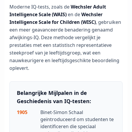
n
Moderne IQ-tests, zoals de
Wechsler Adult
s
Intelligence Scale (WAIS)
en de
Wechsler
c
Intelligence Scale for Children (WISC)
, gebruiken
h
a
een meer geavanceerde benadering genaamd
p
afwijkings-IQ. Deze methode vergelijkt je
p
prestaties met een statistisch representatieve
e
steekproef van je leeftijdsgroep, wat een
l
i
nauwkeurigere en leeftijdsgeschikte beoordeling
j
oplevert.
k
e
B
e
Belangrijke Mijlpalen in de
o
o
Geschiedenis van IQ-testen:
r
d
1905
Binet-Simon Schaal
e
geïntroduceerd om studenten te
l
identificeren die speciaal
i