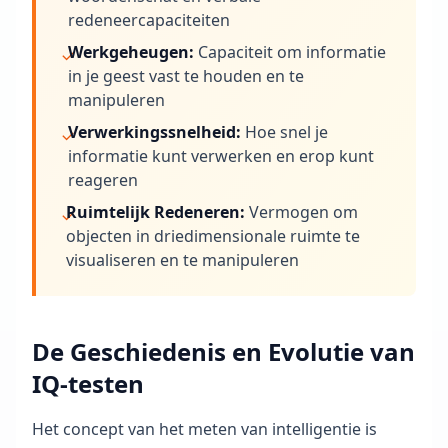
redeneercapaciteiten
V
Werkgeheugen:
Capaciteit om informatie
e
in je geest vast te houden en te
e
manipuleren
l
g
Verwerkingssnelheid:
Hoe snel je
e
informatie kunt verwerken en erop kunt
s
reageren
t
e
Ruimtelijk Redeneren:
Vermogen om
l
objecten in driedimensionale ruimte te
d
visualiseren en te manipuleren
e
V
r
a
g
De Geschiedenis en Evolutie van
e
IQ-testen
n
K
r
Het concept van het meten van intelligentie is
i
j