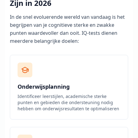
Zijn in 2026
d
o
l
In de snel evoluerende wereld van vandaag is het
o
begrijpen van je cognitieve sterke en zwakke
g
i
punten waardevoller dan ooit. IQ-tests dienen
e
meerdere belangrijke doelen:
I
Q
V
e
r
b
Onderwijsplanning
e
t
Identificeer leerstijlen, academische sterke
e
punten en gebieden die ondersteuning nodig
r
hebben om onderwijsresultaten te optimaliseren
i
n
g
V
e