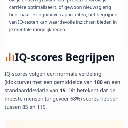
n
carrière optimaliseert, of gewoon nieuwsgierig
e
x
bent naar je cognitieve capaciteiten, het begrijpen
p
van IQ-testen kan waardevolle inzichten bieden in
e
r
je mentale mogelijkheden.
t
s
C
IQ-scores Begrijpen
o
n
t
IQ-scores volgen een normale verdeling
a
c
(klokcurve) met een gemiddelde van
100
en een
t
standaarddeviatie van
15
. Dit betekent dat de
N
e
meeste mensen (ongeveer 68%) scores hebben
e
m
tussen 85 en 115.
c
o
n
t
a