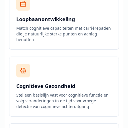
r
b
e
t
Loopbaanontwikkeling
e
r
Match cognitieve capaciteiten met carrièrepaden
j
e
die je natuurlijke sterke punten en aanleg
c
benutten
o
g
n
i
t
i
e
v
e
v
Cognitieve Gezondheid
a
a
Stel een basislijn vast voor cognitieve functie en
r
volg veranderingen in de tijd voor vroege
d
detectie van cognitieve achteruitgang
i
g
h
e
d