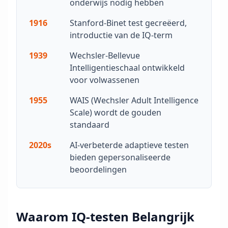
onderwijs nodig hebben
n
g
1916
Stanford-Binet test gecreëerd,
O
p
introductie van de IQ-term
o
n
1939
Wechsler-Bellevue
d
e
Intelligentieschaal ontwikkeld
r
voor volwassenen
z
o
e
1955
WAIS (Wechsler Adult Intelligence
k
Scale) wordt de gouden
g
e
standaard
b
a
2020s
AI-verbeterde adaptieve testen
s
e
bieden gepersonaliseerde
e
beoordelingen
r
d
e
m
e
t
Waarom IQ-testen Belangrijk
h
o