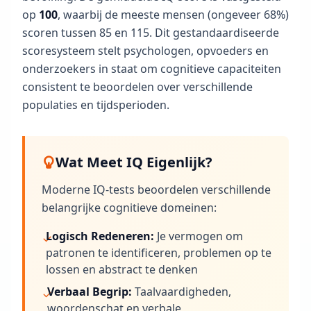
l
op
100
, waarbij de meeste mensen (ongeveer 68%)
o
scoren tussen 85 en 115. Dit gestandaardiseerde
g
scoresysteem stelt psychologen, opvoeders en
L
e
onderzoekers in staat om cognitieve capaciteiten
e
s
consistent te beoordelen over verschillende
o
populaties en tijdsperioden.
n
z
e
l
a
Wat Meet IQ Eigenlijk?
a
t
s
Moderne IQ-tests beoordelen verschillende
t
e
belangrijke cognitieve domeinen:
a
r
Logisch Redeneren:
Je vermogen om
t
i
patronen te identificeren, problemen op te
k
lossen en abstract te denken
e
l
Verbaal Begrip:
Taalvaardigheden,
e
n
woordenschat en verbale