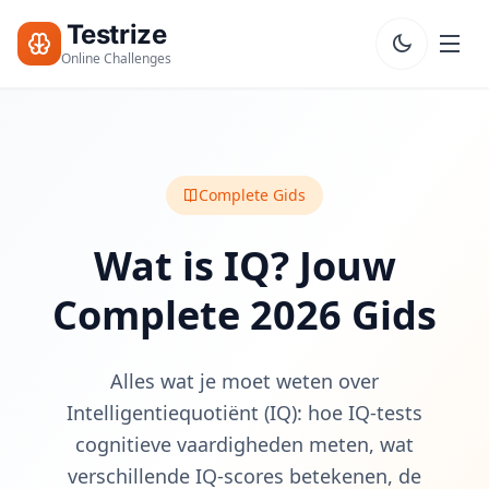
Testrize
Online Challenges
Testrize
Online
Challenges
Complete Gids
🇳🇱
Taal
Start Je
Wat is IQ? Jouw
Gratis
Beoordeling
Complete 2026 Gids
Bootcamp
T
Alles wat je moet weten over
E
S
Intelligentiequotiënt (IQ): hoe IQ-tests
T
cognitieve vaardigheden meten, wat
S
verschillende IQ-scores betekenen, de