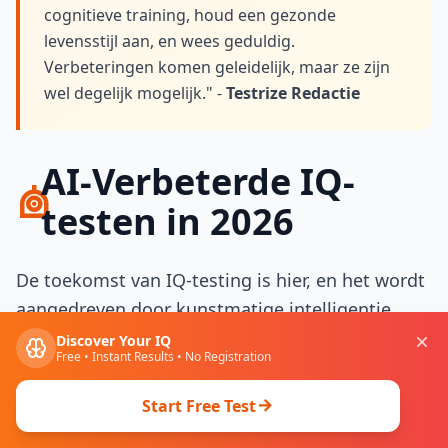
cognitieve training, houd een gezonde
levensstijl aan, en wees geduldig.
Verbeteringen komen geleidelijk, maar ze zijn
wel degelijk mogelijk." -
Testrize Redactie
AI-Verbeterde IQ-
testen in 2026
De toekomst van IQ-testing is hier, en het wordt
aangedreven door kunstmatige intelligentie.
Moderne AI-verbeterde tests bieden ongekende
Discover Your IQ
Free • Instant Results • No Registration
nauwkeurigheid, personalisatie en inzichten die
traditionele tests niet kunnen evenaren.
Start Free Test