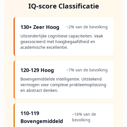
c
IQ-score Classificatie
t
m
e
t
130+ Zeer Hoog
o
~2% van de bevolking
n
s
Uitzonderlijke cognitieve capaciteiten. Vaak
o
geassocieerd met hoogbegaafdheid en
p
academische excellentie.
120-129 Hoog
~7% van de bevolking
Bovengemiddelde intelligentie. Uitstekend
vermogen voor complexe probleemoplossing
en abstract denken.
110-119
~16% van de
bevolking
Bovengemiddeld