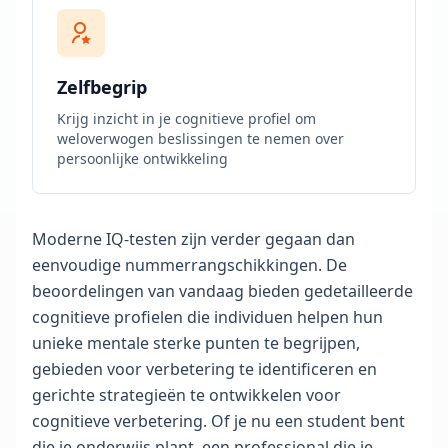
e
n
O
Zelfbegrip
v
e
Krijg inzicht in je cognitieve profiel om
r
weloverwogen beslissingen te nemen over
O
persoonlijke ontwikkeling
n
s
O
n
Moderne IQ-testen zijn verder gegaan dan
t
m
eenvoudige nummerrangschikkingen. De
o
e
beoordelingen van vandaag bieden gedetailleerde
t
cognitieve profielen die individuen helpen hun
o
n
unieke mentale sterke punten te begrijpen,
s
gebieden voor verbetering te identificeren en
t
e
gerichte strategieën te ontwikkelen voor
a
m
cognitieve verbetering. Of je nu een student bent
v
die je onderwijs plant, een professional die je
a