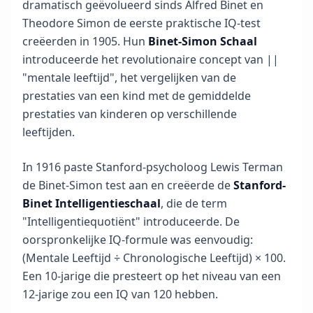
dramatisch geëvolueerd sinds Alfred Binet en
g
Theodore Simon de eerste praktische IQ-test
a
n
creëerden in 1905. Hun
Binet-Simon Schaal
t
w
introduceerde het revolutionaire concept van ||
o
"mentale leeftijd", het vergelijken van de
o
r
prestaties van een kind met de gemiddelde
d
e
prestaties van kinderen op verschillende
n
leeftijden.
o
p
j
In 1916 paste Stanford-psycholoog Lewis Terman
e
v
de Binet-Simon test aan en creëerde de
Stanford-
r
a
Binet Intelligentieschaal
, die de term
g
"Intelligentiequotiënt" introduceerde. De
e
n
oorspronkelijke IQ-formule was eenvoudig:
(Mentale Leeftijd ÷ Chronologische Leeftijd) × 100.
W
Een 10-jarige die presteert op het niveau van een
e
12-jarige zou een IQ van 120 hebben.
t
e