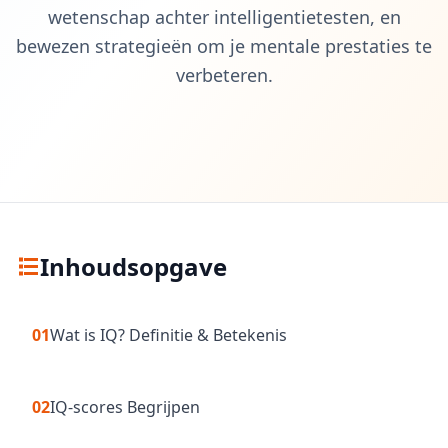
IQ Test
wetenschap achter intelligentietesten, en
20 min • 20 vragen
bewezen strategieën om je mentale prestaties te
verbeteren.
Mensa Test
20 min • 20 vragen
Cognitief Vermogen
30 min • 38 vragen
Werkgeheugen Test
15 min • 30 vragen
Inhoudsopgave
Emotionele Intelligentie
20 min • 40 vragen
01
Wat is IQ? Definitie & Betekenis
EQ Test
20 min • 40 vragen
02
IQ-scores Begrijpen
Persoonlijkheidstest