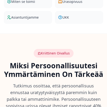
Miten se toimii
Urasopivuus
i
t
e
Asiantuntijamme
UKK
n
S
e
T
o
i
m
i
Kriittinen Oivallus
i
T
Miksi Persoonallisuutesi
u
t
Ymmärtäminen On Tärkeää
u
s
t
u
Tutkimus osoittaa, että persoonallisuus
a
r
ennustaa uratyytyväisyyttä paremmin kuin
v
palkka tai ammattinimike. Persoonallisuuteen
i
o
sopivissa urissa olevat ihmiset raportoivat 40%
i