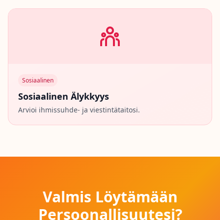
Sosiaalinen
Sosiaalinen Älykkyys
Arvioi ihmissuhde- ja viestintätaitosi.
Valmis Löytämään
Persoonallisuutesi?