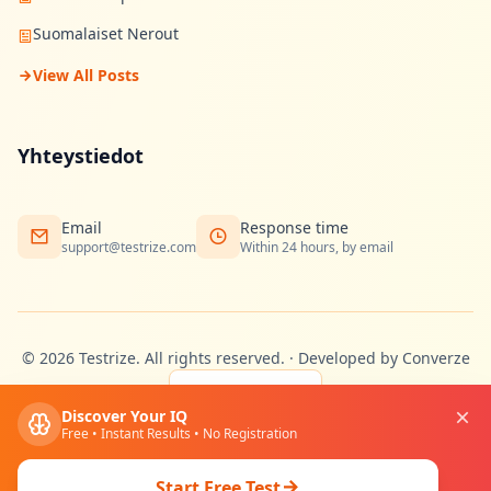
Suomalaiset Nerout
View All Posts
Yhteystiedot
Email
Response time
support@testrize.com
Within 24 hours, by email
©
2026
Testrize.
All rights reserved.
·
Developed by Converze
🇫🇮
Discover Your IQ
Free • Instant Results • No Registration
Privacy
Terms
Cookies
Start Free Test