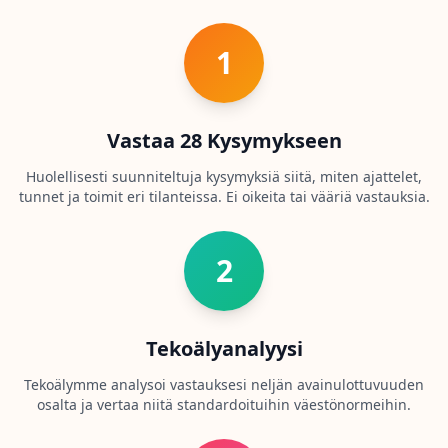
yrittäjyydessä.
u
r
Testaa Sosiaalinen Älykkyytesi
p
1
r
o
g
r
e
Vastaa 28 Kysymykseen
s
s
Huolellisesti suunniteltuja kysymyksiä siitä, miten ajattelet,
tunnet ja toimit eri tilanteissa. Ei oikeita tai vääriä vastauksia.
T
i
e
2
t
o
a
m
Tekoälyanalyysi
e
i
Tekoälymme analysoi vastauksesi neljän avainulottuvuuden
s
osalta ja vertaa niitä standardoituihin väestönormeihin.
t
a
L