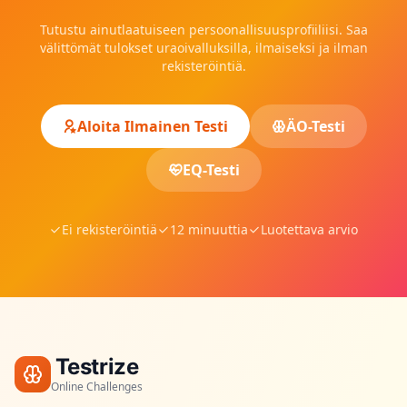
Tutustu ainutlaatuiseen persoonallisuusprofiiliisi. Saa
välittömät tulokset uraoivalluksilla, ilmaiseksi ja ilman
rekisteröintiä.
Aloita Ilmainen Testi
ÄO-Testi
EQ-Testi
Ei rekisteröintiä
12 minuuttia
Luotettava arvio
Testrize
Online Challenges