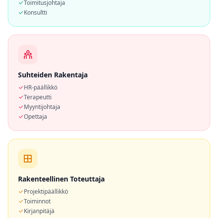
Toimitusjohtaja
t
Konsultti
h
u
s
Suhteiden Rakentaja
HR-päällikkö
Terapeutti
Myyntijohtaja
Opettaja
Rakenteellinen Toteuttaja
Projektipäällikkö
Toiminnot
Kirjanpitäjä