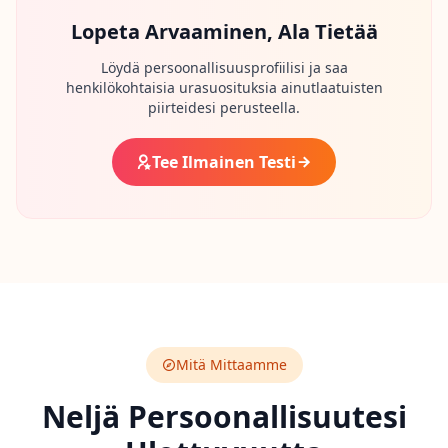
U
K
Lopeta Arvaaminen, Ala Tietää
K
G
Löydä persoonallisuusprofiilisi ja saa
e
henkilökohtaisia urasuosituksia ainutlaatuisten
t
piirteidesi perusteella.
a
n
s
w
Tee Ilmainen Testi
e
r
s
t
o
c
o
m
m
o
n
q
u
Mitä Mittaamme
e
s
Neljä Persoonallisuutesi
t
i
o