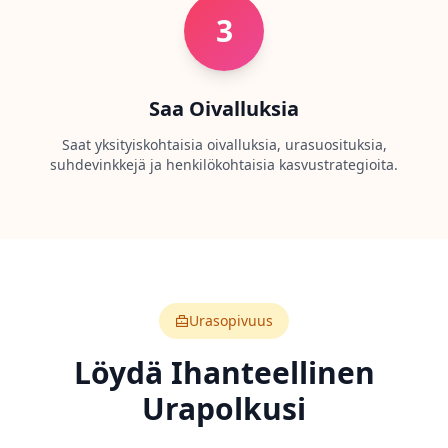
e
3
a
r
n
a
b
Saa Oivalluksia
o
u
Saat yksityiskohtaisia oivalluksia, urasuosituksia,
t
o
suhdevinkkejä ja henkilökohtaisia kasvustrategioita.
u
r
p
l
a
t
f
o
r
m
Urasopivuus
a
n
Löydä Ihanteellinen
d
t
Urapolkusi
e
a
m