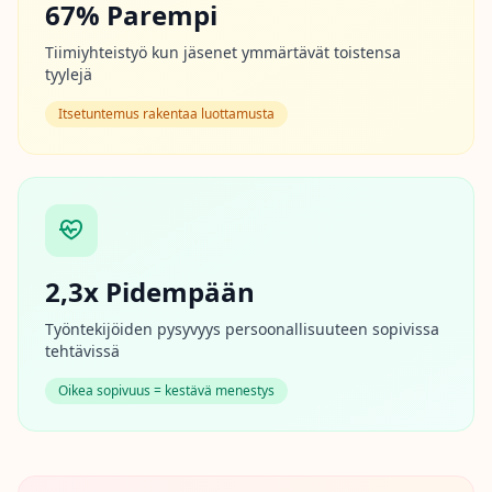
67% Parempi
p
l
Tiimiyhteistyö kun jäsenet ymmärtävät toistensa
o
r
tyylejä
e
o
Itsetuntemus rakentaa luottamusta
u
r
l
e
a
r
n
i
n
g
2,3x Pidempään
r
e
Työntekijöiden pysyvyys persoonallisuuteen sopivissa
s
tehtävissä
o
u
r
Oikea sopivuus = kestävä menestys
c
e
s