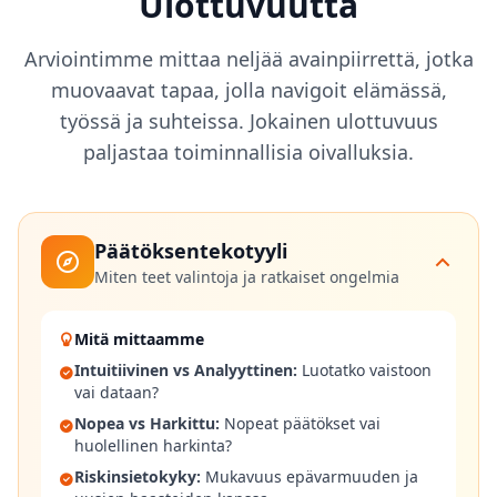
Ulottuvuutta
n
s
Arviointimme mittaa neljää avainpiirrettä, jotka
S
muovaavat tapaa, jolla navigoit elämässä,
c
työssä ja suhteissa. Jokainen ulottuvuus
i
paljastaa toiminnallisia oivalluksia.
e
n
t
i
f
Päätöksentekotyyli
i
Miten teet valintoja ja ratkaiset ongelmia
c
A
s
Mitä mittaamme
s
Intuitiivinen vs Analyyttinen
:
Luotatko vaistoon
e
vai dataan?
s
s
Nopea vs Harkittu
:
Nopeat päätökset vai
m
huolellinen harkinta?
e
Riskinsietokyky
:
Mukavuus epävarmuuden ja
n