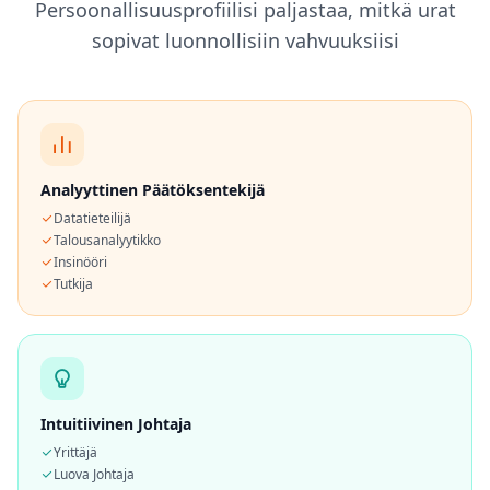
Persoonallisuusprofiilisi paljastaa, mitkä urat
Y
sopivat luonnollisiin vahvuuksiisi
h
t
e
y
s
t
Analyyttinen Päätöksentekijä
i
e
Datatieteilijä
d
Talousanalyytikko
o
Insinööri
t
Tutkija
G
e
t
i
n
t
o
u
Intuitiivinen Johtaja
c
Yrittäjä
h
w
Luova Johtaja
i