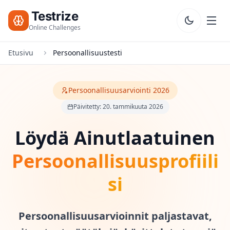
Testrize
Online Challenges
Etusivu
Persoonallisuustesti
Testrize
Online
Challenges
Persoonallisuusarviointi 2026
Päivitetty: 20. tammikuuta 2026
🇫🇮
Kieli
Aloita
Ilmainen
Löydä Ainutlaatuinen
Arviointi
Bootcamp
Persoonallisuusprofiili
T
si
E
S
T
I
Persoonallisuusarvioinnit paljastavat,
T