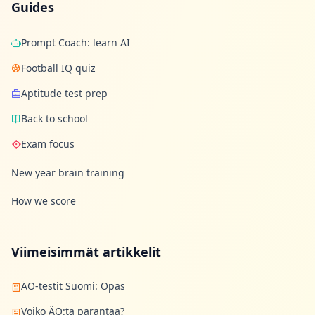
Guides
Prompt Coach: learn AI
Football IQ quiz
Aptitude test prep
Back to school
Exam focus
New year brain training
How we score
Viimeisimmät artikkelit
ÄO-testit Suomi: Opas
Voiko ÄO:ta parantaa?