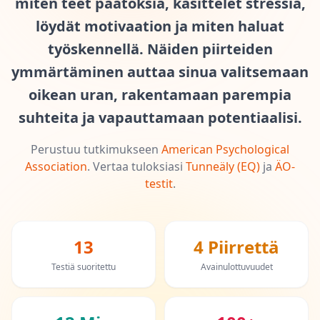
miten teet päätöksiä, käsittelet stressiä,
ÄO-Testi
löydät motivaation ja miten haluat
20 min • 20 kysymystä
työskennellä. Näiden piirteiden
ymmärtäminen auttaa sinua valitsemaan
Mensa-Testi
20 min • 20 kysymystä
oikean uran, rakentamaan parempia
suhteita ja vapauttamaan potentiaalisi.
Kognitiivinen Testi
30 min • 38 kysymystä
Perustuu tutkimukseen
American Psychological
Association
.
Vertaa tuloksiasi
Tunneäly (EQ)
ja
ÄO-
Working Memory Test
testit
.
15 min • 30 kysymystä
Emotional Intelligence Test
20 min • 40 kysymystä
13
4 Piirrettä
Testiä suoritettu
Avainulottuvuudet
EQ-Testi
20 min • 40 kysymystä