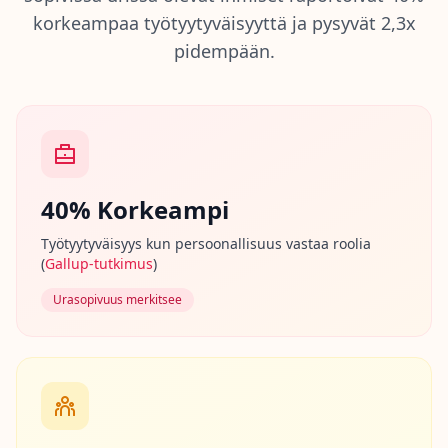
n
korkeampaa työtyytyväisyyttä ja pysyvät 2,3x
t
i
pidempään.
m
e
t
o
d
o
l
o
g
40% Korkeampi
i
a
a
Työtyytyväisyys kun persoonallisuus vastaa roolia
m
(
Gallup-tutkimus
)
m
e
Urasopivuus merkitsee
B
l
o
g
i
E
x