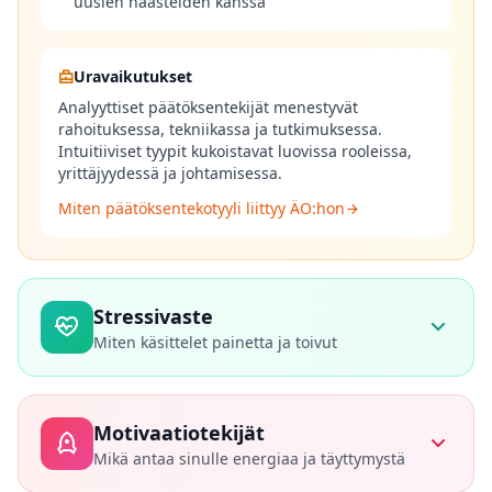
uusien haasteiden kanssa
t
E
v
i
Uravaikutukset
d
e
Analyyttiset päätöksentekijät menestyvät
n
rahoituksessa, tekniikassa ja tutkimuksessa.
c
Intuitiiviset tyypit kukoistavat luovissa rooleissa,
e
-
yrittäjyydessä ja johtamisessa.
b
a
Miten päätöksentekotyyli liittyy ÄO:hon
s
e
d
c
o
g
Stressivaste
n
Miten käsittelet painetta ja toivut
i
t
i
v
Mitä mittaamme
e
Motivaatiotekijät
Stressilaukaisimet
:
Mitkä tilanteet aktivoivat
t
e
stressivasteesi
Mikä antaa sinulle energiaa ja täyttymystä
s
Selviytymismekanismit
:
Miten luonnollisesti
t