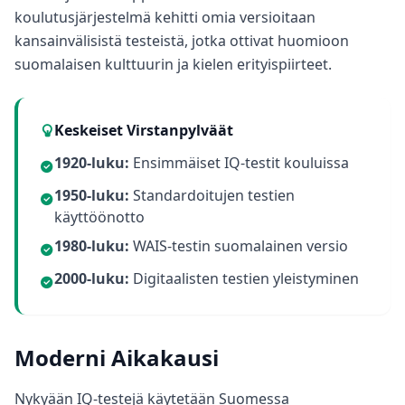
t
koulutusjärjestelmä kehitti omia versioitaan
o
kansainvälisistä testeistä, jotka ottivat huomioon
d
o
suomalaisen kulttuurin ja kielen erityispiirteet.
l
o
g
i
a
Keskeiset Virstanpylväät
a
m
1920-luku:
Ensimmäiset IQ-testit kouluissa
m
e
1950-luku:
Standardoitujen testien
käyttöönotto
B
1980-luku:
WAIS-testin suomalainen versio
l
o
2000-luku:
Digitaalisten testien yleistyminen
g
i
E
x
p
Moderni Aikakausi
l
o
r
Nykyään IQ-testejä käytetään Suomessa
e