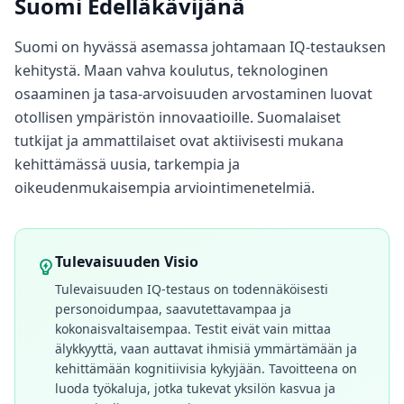
Suomi Edelläkävijänä
Suomi on hyvässä asemassa johtamaan IQ-testauksen
kehitystä. Maan vahva koulutus, teknologinen
osaaminen ja tasa-arvoisuuden arvostaminen luovat
otollisen ympäristön innovaatioille. Suomalaiset
tutkijat ja ammattilaiset ovat aktiivisesti mukana
kehittämässä uusia, tarkempia ja
oikeudenmukaisempia arviointimenetelmiä.
Tulevaisuuden Visio
Tulevaisuuden IQ-testaus on todennäköisesti
personoidumpaa, saavutettavampaa ja
kokonaisvaltaisempaa. Testit eivät vain mittaa
älykkyyttä, vaan auttavat ihmisiä ymmärtämään ja
kehittämään kognitiivisia kykyjään. Tavoitteena on
luoda työkaluja, jotka tukevat yksilön kasvua ja