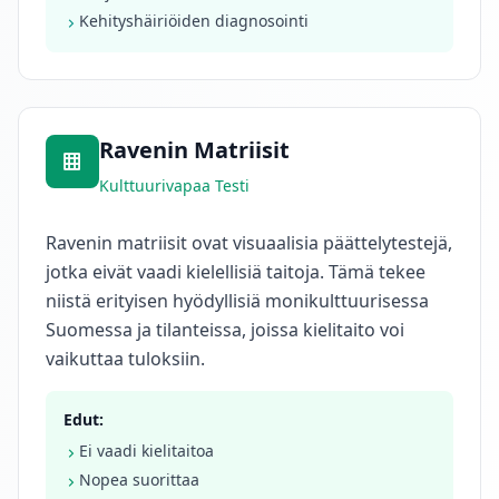
g
Kehityshäiriöiden diagnosointi
r
e
s
s
T
Ravenin Matriisit
i
Kulttuurivapaa Testi
e
t
o
Ravenin matriisit ovat visuaalisia päättelytestejä,
a
jotka eivät vaadi kielellisiä taitoja. Tämä tekee
m
niistä erityisen hyödyllisiä monikulttuurisessa
e
i
Suomessa ja tilanteissa, joissa kielitaito voi
s
vaikuttaa tuloksiin.
t
a
L
Edut:
e
a
Ei vaadi kielitaitoa
r
Nopea suorittaa
n
a