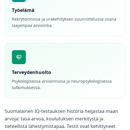
t
a
Työelämä
n
s
Rekrytoinnissa ja urakehityksen suunnittelussa osana
w
laajempaa arviointia.
e
r
s
t
o
c
o
m
m
o
Terveydenhuolto
n
q
Psykologisessa arvioinnissa ja neuropsykologisessa
u
e
tutkimuksessa.
s
t
i
o
n
Suomalainen IQ-testauksen historia heijastaa maan
s
arvoja: tasa-arvoa, koulutuksen merkitystä ja
tieteellistä lähestymistapaa. Testit ovat kehittyneet
S