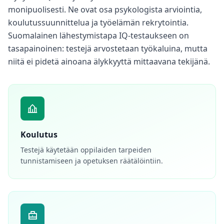
o
monipuolisesti. Ne ovat osa psykologista arviointia,
u
koulutussuunnittelua ja työelämän rekrytointia.
r
l
Suomalainen lähestymistapa IQ-testaukseen on
e
tasapainoinen: testejä arvostetaan työkaluina, mutta
a
r
niitä ei pidetä ainoana älykkyyttä mittaavana tekijänä.
n
i
n
g
r
e
s
o
u
Koulutus
r
c
Testejä käytetään oppilaiden tarpeiden
e
s
tunnistamiseen ja opetuksen räätälöintiin.
U
K
K
G
e