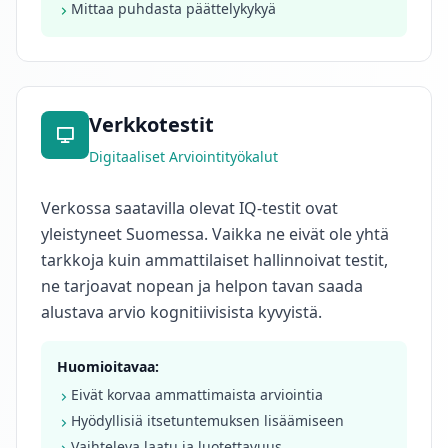
Mittaa puhdasta päättelykykyä
b
o
u
t
o
u
r
Verkkotestit
p
l
Digitaaliset Arviointityökalut
a
t
f
Verkossa saatavilla olevat IQ-testit ovat
o
r
yleistyneet Suomessa. Vaikka ne eivät ole yhtä
m
a
tarkkoja kuin ammattilaiset hallinnoivat testit,
n
ne tarjoavat nopean ja helpon tavan saada
d
t
alustava arvio kognitiivisista kyvyistä.
e
a
m
Huomioitavaa:
Eivät korvaa ammattimaista arviointia
Y
Hyödyllisiä itsetuntemuksen lisäämiseen
h
t
Vaihteleva laatu ja luotettavuus