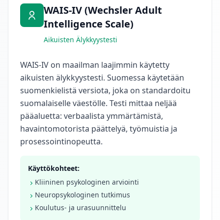
e
WAIS-IV (Wechsler Adult
n
c
Intelligence Scale)
e
-
Aikuisten Älykkyystesti
b
a
s
WAIS-IV on maailman laajimmin käytetty
e
d
aikuisten älykkyystesti. Suomessa käytetään
c
suomenkielistä versiota, joka on standardoitu
o
g
suomalaiselle väestölle. Testi mittaa neljää
n
pääaluetta: verbaalista ymmärtämistä,
i
t
havaintomotorista päättelyä, työmuistia ja
i
v
prosessointinopeutta.
e
t
e
Käyttökohteet:
s
t
Kliininen psykologinen arviointi
i
n
Neuropsykologinen tutkimus
g
Koulutus- ja urasuunnittelu