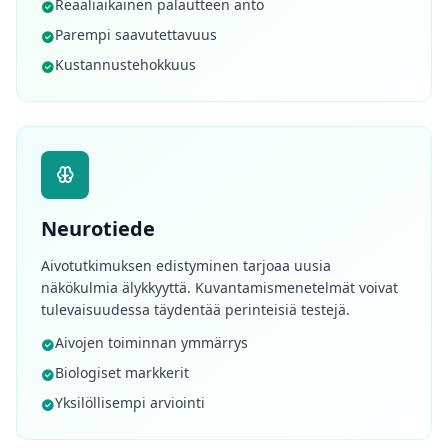
Reaaliaikainen palautteen anto
Parempi saavutettavuus
Kustannustehokkuus
Neurotiede
Aivotutkimuksen edistyminen tarjoaa uusia
näkökulmia älykkyyttä. Kuvantamismenetelmät voivat
tulevaisuudessa täydentää perinteisiä testejä.
Aivojen toiminnan ymmärrys
Biologiset markkerit
Yksilöllisempi arviointi