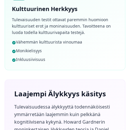
Kulttuurinen Herkkyys
Tulevaisuuden testit ottavat paremmin huomioon
kulttuuriset erot ja moninaisuuden. Tavoitteena on
luoda todella kulttuurivapaita testejä.
Vähemmän kulttuurista vinoumaa
Monikielisyys
Inkluusiivisuus
Laajempi Älykkyys käsitys
Tulevaisuudessa älykkyyttä todennäköisesti
ymmärretään laajemmin kuin pelkkänä
kognitiivisena kykynä. Howard Gardnerin
moninkertaisen älykkyyden teoria ja Daniel