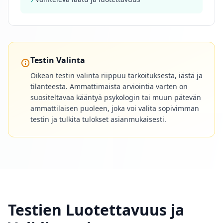
e
y
s
t
i
e
Testin Valinta
d
Oikean testin valinta riippuu tarkoituksesta, iästä ja
o
t
tilanteesta. Ammattimaista arviointia varten on
G
suositeltavaa kääntyä psykologin tai muun pätevän
e
ammattilaisen puoleen, joka voi valita sopivimman
t
testin ja tulkita tulokset asianmukaisesti.
i
n
t
o
u
c
h
w
i
t
h
Testien Luotettavuus ja
u
s