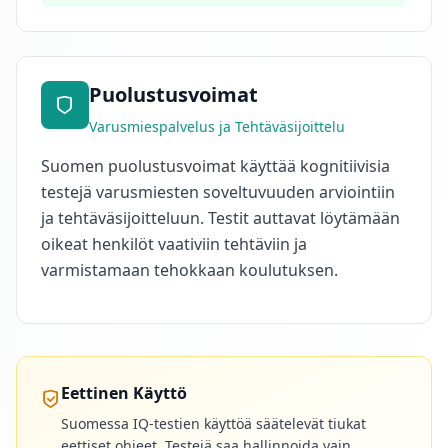
Puolustusvoimat
Varusmiespalvelus ja Tehtäväsijoittelu
Suomen puolustusvoimat käyttää kognitiivisia
testejä varusmiesten soveltuvuuden arviointiin
ja tehtäväsijoitteluun. Testit auttavat löytämään
oikeat henkilöt vaativiin tehtäviin ja
varmistamaan tehokkaan koulutuksen.
Eettinen Käyttö
Suomessa IQ-testien käyttöä säätelevät tiukat
eettiset ohjeet. Testejä saa hallinnoida vain