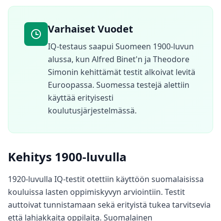
S
e
T
Varhaiset Vuodet
o
i
IQ-testaus saapui Suomeen 1900-luvun
m
alussa, kun Alfred Binet'n ja Theodore
i
Simonin kehittämät testit alkoivat levitä
i
Euroopassa. Suomessa testejä alettiin
T
u
käyttää erityisesti
t
u
koulutusjärjestelmässä.
s
t
u
a
r
Kehitys 1900-luvulla
v
i
o
1920-luvulla IQ-testit otettiin käyttöön suomalaisissa
i
n
kouluissa lasten oppimiskyvyn arviointiin. Testit
t
i
auttoivat tunnistamaan sekä erityistä tukea tarvitsevia
m
että lahjakkaita oppilaita. Suomalainen
e