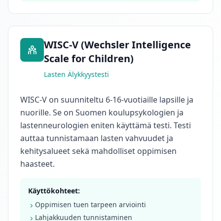
I
Q
I
m
WISC-V (Wechsler Intelligence
p
r
Scale for Children)
o
Lasten Älykkyystesti
v
e
m
WISC-V on suunniteltu 6-16-vuotiaille lapsille ja
e
nuorille. Se on Suomen koulupsykologien ja
n
lastenneurologien eniten käyttämä testi. Testi
t
T
auttaa tunnistamaan lasten vahvuudet ja
r
a
kehitysalueet sekä mahdolliset oppimisen
c
haasteet.
k
y
o
u
Käyttökohteet:
r
Oppimisen tuen tarpeen arviointi
p
r
Lahjakkuuden tunnistaminen
o