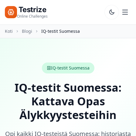
Testrize
Testrize
Online
Online Challenges
Challenges
Koti
Blogi
IQ-testit Suomessa
🇫🇮
Kieli
Aloita
Ilmainen
Arviointi
Bootcamp
IQ-testit Suomessa
T
E
IQ-testit Suomessa:
S
T
Kattava Opas
I
T
Älykkyystesteihin
ÄO-Testi
20 min • 20 kysymystä
Opi kaikki IQ-testeistä Suomessa: historiasta