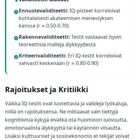
Ennustevaliditeetti:
IQ-pisteet korreloivat
kohtalaisesti akateemisen menestyksen
kanssa (r ≈ 0.50-0.70)
Rakennevaliditeetti:
Testit vastaavat hyvin
teoreettisia malleja älykkyydestä
Kriteerivaliditeetti:
Eri IQ-testit korreloivat
vahvasti keskenään (r ≈ 0.80-0.90)
Rajoitukset ja Kritiikki
Vaikka IQ-testit ovat luotettavia ja valideja työkaluja,
niillä on rajoituksensa. Ne mittaavat vain tiettyjä
kognitiivisia kykyjä eivätkä ota huomioon luovuutta,
emotionaalista älykkyyttä tai käytännön viisautta.
Lisäksi kulttuuriset ja sosioekonomis et tekijät voivat