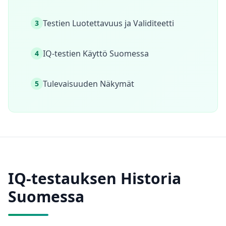
Social Intelligence Test
15 min • 30 kysymystä
Testien Luotettavuus ja Validiteetti
3
Fitness & Wellness
Assess your physical and mental wellness
IQ-testien Käyttö Suomessa
4
R
Tulevaisuuden Näkymät
5
E
S
U
R
S
S
I
T
IQ-testauksen Historia
M
Suomessa
i
t
e
n