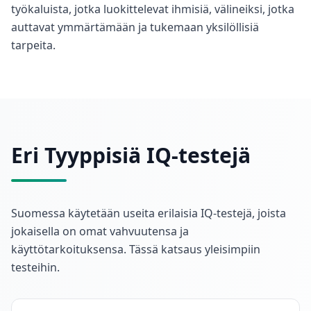
työkaluista, jotka luokittelevat ihmisiä, välineiksi, jotka
c
i
auttavat ymmärtämään ja tukemaan yksilöllisiä
e
tarpeita.
n
t
i
f
i
c
A
Eri Tyyppisiä IQ-testejä
s
s
e
s
s
Suomessa käytetään useita erilaisia IQ-testejä, joista
m
jokaisella on omat vahvuutensa ja
e
n
käyttötarkoituksensa. Tässä katsaus yleisimpiin
t
testeihin.
E
v
i
d