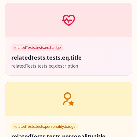
t
h
u
s
relatedTests.tests.eq.badge
relatedTests.tests.eq.title
relatedTests.tests.eq.description
relatedTests.tests.personality.badge
relatedTests.tests.personality.title