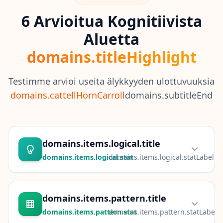
t
E
6 Arvioitua Kognitiivista
v
i
Aluetta
d
e
domains.titleHighlight
n
c
e
-
Testimme arvioi useita älykkyyden ulottuvuuksia
b
domains.cattellHornCarroll
a
domains.subtitleEnd
s
e
d
c
o
g
domains.items.logical.title
n
domains.items.logical.stat
domains.items.logical.statLabel
i
t
i
domains.items.logical.description
v
e
domains.items.pattern.title
t
e
domains.items.pattern.stat
domains.items.pattern.statLabel
s
t