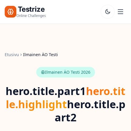
Testrize
Online Challenges
Testrize
Online
Challenges
Etusivu
Ilmainen ÄO Testi
🇫🇮
Kieli
Aloita
Ilmainen
Ilmainen ÄO Testi 2026
Arviointi
Bootcamp
hero.title.part1
hero.tit
T
le.highlight
hero.title.p
E
S
art2
T
I
T