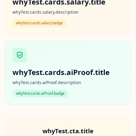
whyTest.cards.salary.title
n
t
whyTest.cards.salary.description
i
m
whyTest.cards.salary.badge
e
t
o
d
o
l
o
g
i
a
whyTest.cards.aiProof.title
a
m
m
whyTest.cards.aiProof.description
e
whyTest.cards.aiProof.badge
B
l
o
g
i
whyTest.cta.title
E
x