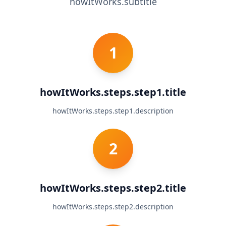
howItWorks.subtitle
U
K
K
G
e
t
1
a
n
s
w
e
howItWorks.steps.step1.title
r
s
howItWorks.steps.step1.description
t
o
c
o
2
m
m
o
n
q
u
howItWorks.steps.step2.title
e
s
howItWorks.steps.step2.description
t
i
o