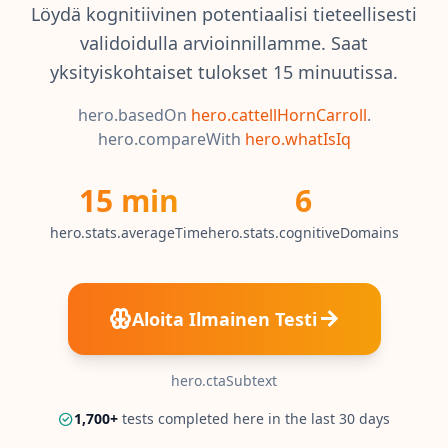
Löydä kognitiivinen potentiaalisi tieteellisesti
ÄO-Testi
validoidulla arvioinnillamme. Saat
20 min • 20 kysymystä
yksityiskohtaiset tulokset 15 minuutissa.
Mensa-Testi
hero.basedOn
hero.cattellHornCarroll
.
20 min • 20 kysymystä
hero.compareWith
hero.whatIsIq
Kognitiivinen Testi
15 min
6
30 min • 38 kysymystä
hero.stats.averageTime
hero.stats.cognitiveDomains
Working Memory Test
15 min • 30 kysymystä
Aloita Ilmainen Testi
Emotional Intelligence Test
20 min • 40 kysymystä
hero.ctaSubtext
EQ-Testi
20 min • 40 kysymystä
1,700
+
tests completed here in the last 30 days