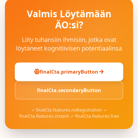
Valmis Löytämään
ÄO:si?
Liity tuhansiin ihmisiin, jotka ovat
löytäneet kognitiivisen potentiaalinsa
finalCta.primaryButton
finalCta.secondaryButton
✓
finalCta.features.noRegistration
✓
finalCta.features.instant
✓
finalCta.features.free