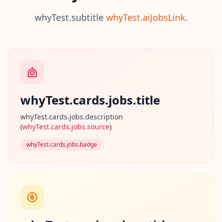
i
whyTest.subtitle
whyTest.aiJobsLink
.
t
e
n
S
e
T
o
i
m
whyTest.cards.jobs.title
i
i
whyTest.cards.jobs.description
T
(
whyTest.cards.jobs.source
)
u
t
whyTest.cards.jobs.badge
u
s
t
u
a
r
v
i
o
i