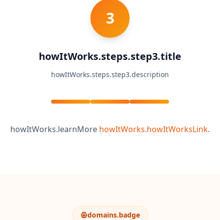
n
3
s
S
c
howItWorks.steps.step3.title
i
e
howItWorks.steps.step3.description
n
t
i
f
i
c
howItWorks.learnMore
howItWorks.howItWorksLink
.
A
s
s
e
s
s
m
e
n
domains.badge