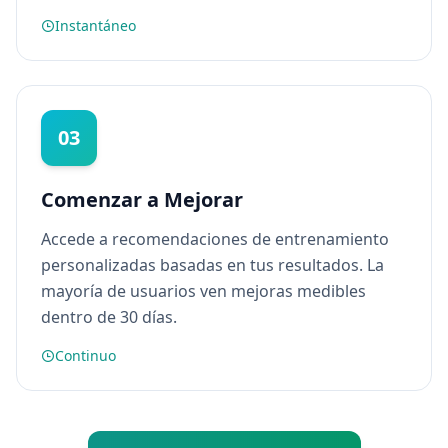
a
Instantáneo
c
t
o
C
o
n
03
t
á
c
t
Comenzar a Mejorar
a
n
o
Accede a recomendaciones de entrenamiento
s
personalizadas basadas en tus resultados. La
mayoría de usuarios ven mejoras medibles
dentro de 30 días.
Continuo