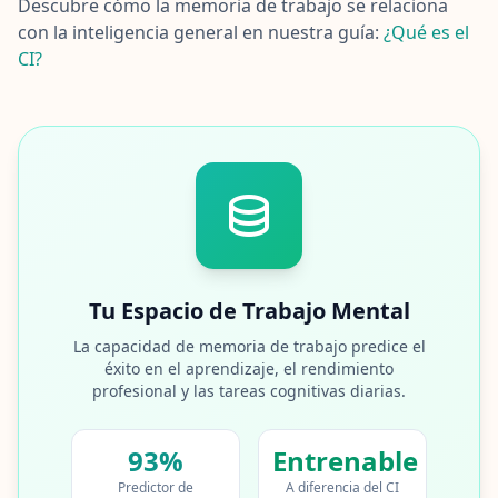
Descubre cómo la memoria de trabajo se relaciona
m
e
con la inteligencia general en nuestra guía:
¿Qué es el
t
CI?
o
d
o
l
o
g
í
a
d
e
e
v
a
l
Tu Espacio de Trabajo Mental
u
a
La capacidad de memoria de trabajo predice el
c
i
éxito en el aprendizaje, el rendimiento
ó
profesional y las tareas cognitivas diarias.
n
93%
Entrenable
B
l
Predictor de
A diferencia del CI