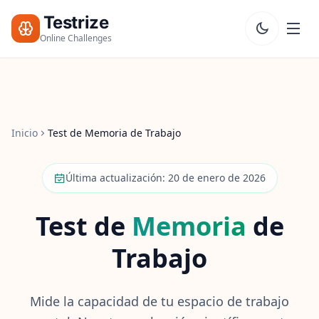
Testrize
Online Challenges
Testrize
Online
Challenges
Inicio
Test de Memoria de Trabajo
🇪🇸
Language
Comenzar
Mi
Última actualización: 20 de enero de 2026
Evaluación
Bootcamp
Gratis
Test de
Memoria
de
Trabajo
T
E
S
T
Mide la capacidad de tu espacio de trabajo
S