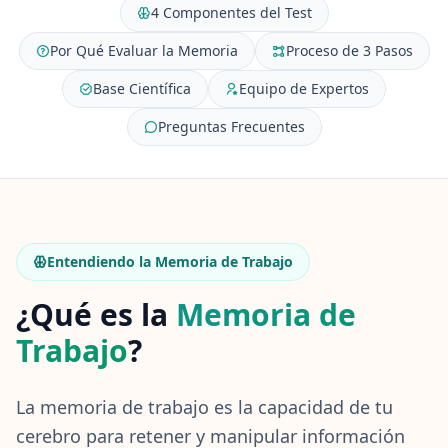
4 Componentes del Test
Test de Personalidad
15 min • 28 preguntas
Por Qué Evaluar la Memoria
Proceso de 3 Pasos
Base Científica
Equipo de Expertos
Inteligencia Social
15 min • 30 preguntas
Preguntas Frecuentes
Fitness & Wellness
Assess your physical and mental wellness
R
E
Entendiendo la Memoria de Trabajo
C
U
¿Qué es la
Memoria de
R
Trabajo
S
?
O
S
La memoria de trabajo es la capacidad de tu
C
cerebro para retener y manipular información
ó