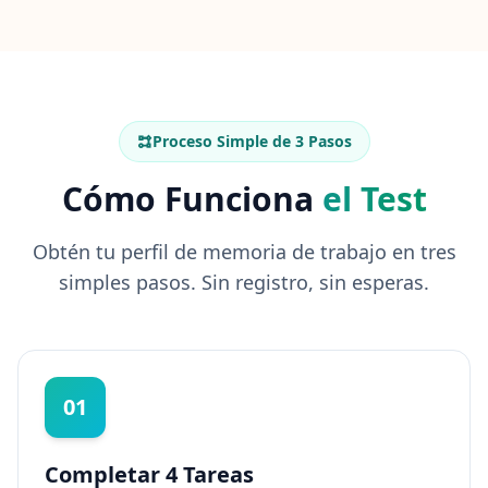
o intervenciones. La mayoría de
p
a
usuarios ven ganancias medibles
c
i
dentro de 30 días de práctica
d
dirigida.
a
d
e
Proceso Simple de 3 Pasos
s
Cómo Funciona
el Test
A
c
Obtén tu perfil de memoria de trabajo en tres
e
r
simples pasos. Sin registro, sin esperas.
c
a
d
e
L
e
01
a
r
n
a
Completar 4 Tareas
b