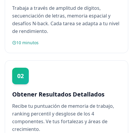
o
Trabaja a través de amplitud de dígitos,
u
t
secuenciación de letras, memoria espacial y
o
u
desafíos N-back. Cada tarea se adapta a tu nivel
r
de rendimiento.
p
l
a
10 minutos
t
f
o
r
m
a
02
n
d
t
e
Obtener Resultados Detallados
a
m
Recibe tu puntuación de memoria de trabajo,
ranking percentil y desglose de los 4
C
o
componentes. Ve tus fortalezas y áreas de
n
crecimiento.
t