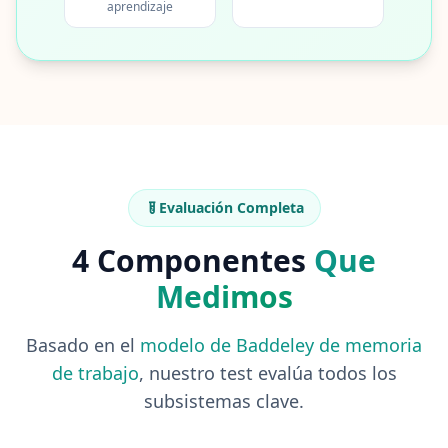
o
aprendizaje
g
A
r
t
í
c
u
l
o
s
y
g
Evaluación Completa
u
í
a
4 Componentes
Que
s
Medimos
P
r
Basado en el
modelo de Baddeley de memoria
e
de trabajo
, nuestro test evalúa todos los
g
u
subsistemas clave.
n
t