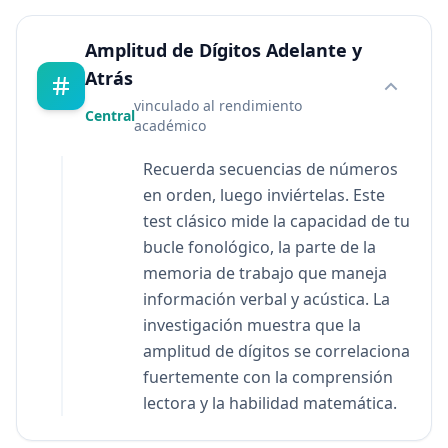
a
s
F
Amplitud de Dígitos Adelante y
r
Atrás
e
c
vinculado al rendimiento
Central
u
académico
e
n
Recuerda secuencias de números
t
en orden, luego inviértelas. Este
e
test clásico mide la capacidad de tu
s
G
bucle fonológico, la parte de la
e
memoria de trabajo que maneja
t
a
información verbal y acústica. La
n
investigación muestra que la
s
w
amplitud de dígitos se correlaciona
e
r
fuertemente con la comprensión
s
lectora y la habilidad matemática.
t
o
c