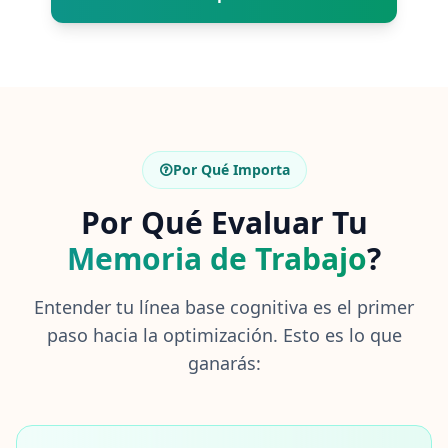
mide la inteligencia fluida y el
C
i
control cognitivo. El entrenamiento
e
regular N-Back puede mejorar tu
n
rendimiento en tareas de memoria
t
í
de trabajo con la práctica.
f
i
Por Qué Importa
c
a
Por Qué Evaluar Tu
D
e
s
Memoria de Trabajo
?
c
u
b
Entender tu línea base cognitiva es el primer
r
e
paso hacia la optimización. Esto es lo que
n
u
ganarás:
e
s
t
r
o