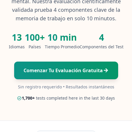
mental. Nuestra evaluación científicamente
validada prueba 4 componentes clave de la
Test de CI
20 min • 20 preguntas
memoria de trabajo en solo 10 minutos.
Test Mensa
13
100+
10 min
4
20 min • 20 preguntas
Idiomas
Países
Tiempo Promedio
Componentes del Test
Habilidad Cognitiva
30 min • 38 preguntas
Comenzar Tu Evaluación Gratuita
Memoria de Trabajo
15 min • 30 preguntas
Sin registro requerido • Resultados instantáneos
Inteligencia Emocional
1,700
+
tests completed here in the last 30 days
20 min • 40 preguntas
Test CE
20 min • 40 preguntas