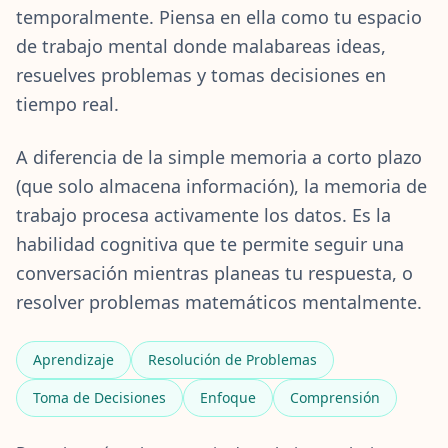
temporalmente. Piensa en ella como tu espacio
m
o
de trabajo mental donde malabareas ideas,
F
resuelves problemas y tomas decisiones en
u
n
tiempo real.
c
i
A diferencia de la simple memoria a corto plazo
o
n
(que solo almacena información), la memoria de
a
trabajo procesa activamente los datos. Es la
D
e
habilidad cognitiva que te permite seguir una
s
c
conversación mientras planeas tu respuesta, o
u
b
resolver problemas matemáticos mentalmente.
r
e
n
Aprendizaje
Resolución de Problemas
u
e
s
Toma de Decisiones
Enfoque
Comprensión
t
r
a