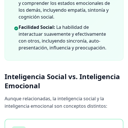
o
y comprender los estados emocionales de
l
los demás, incluyendo empatía, sintonía y
o
g
cognición social.
í
a
Facilidad Social:
La habilidad de
d
interactuar suavemente y efectivamente
e
e
con otros, incluyendo sincronía, auto-
v
presentación, influencia y preocupación.
a
l
u
a
c
i
Inteligencia Social vs. Inteligencia
ó
n
Emocional
B
Aunque relacionadas, la inteligencia social y la
l
o
inteligencia emocional son conceptos distintos:
g
A
r
t