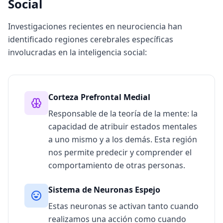
Social
q
u
e
Investigaciones recientes en neurociencia han
s
t
identificado regiones cerebrales específicas
i
o
involucradas en la inteligencia social:
n
s
E
Corteza Prefrontal Medial
v
a
Responsable de la teoría de la mente: la
l
capacidad de atribuir estados mentales
u
a uno mismo y a los demás. Esta región
a
c
nos permite predecir y comprender el
i
comportamiento de otras personas.
ó
n
Sistema de Neuronas Espejo
C
i
Estas neuronas se activan tanto cuando
e
realizamos una acción como cuando
n