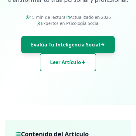
Test Mensa
20 min • 30 preguntas
15 min de lectura
Actualizado en 2026
Expertos en Psicología Social
Habilidad Cognitiva
30 min • 38 preguntas
Evalúa Tu Inteligencia Social
Memoria de Trabajo
15 min • 30 preguntas
Leer Artículo
Inteligencia Emocional
20 min • 40 preguntas
Test CE
20 min • 40 preguntas
Test de Personalidad
15 min • 28 preguntas
Contenido del Artículo