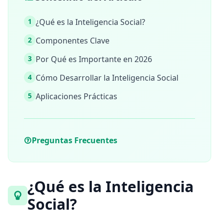
Inteligencia Social
15 min • 30 preguntas
1
¿Qué es la Inteligencia Social?
2
Componentes Clave
Fitness & Wellness
Assess your physical and mental wellness
3
Por Qué es Importante en 2026
4
Cómo Desarrollar la Inteligencia Social
R
E
5
Aplicaciones Prácticas
C
U
R
S
O
Preguntas Frecuentes
S
C
ó
¿Qué es la Inteligencia
m
o
Social?
F
u