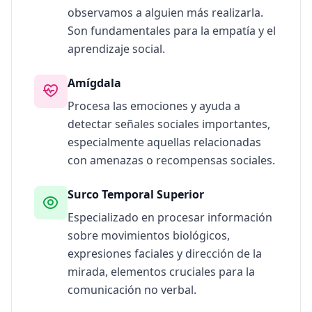
t
observamos a alguien más realizarla.
í
Son fundamentales para la empatía y el
f
aprendizaje social.
i
c
a
Amígdala
D
e
Procesa las emociones y ayuda a
s
detectar señales sociales importantes,
c
u
especialmente aquellas relacionadas
b
r
con amenazas o recompensas sociales.
e
n
u
Surco Temporal Superior
e
s
Especializado en procesar información
t
sobre movimientos biológicos,
r
o
expresiones faciales y dirección de la
s
m
mirada, elementos cruciales para la
é
comunicación no verbal.
t
o