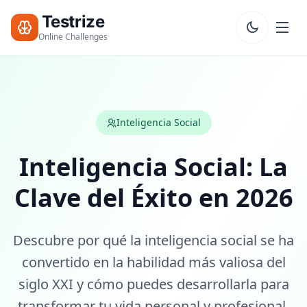
Testrize
Testrize
Online
Online Challenges
Challenges
🇪🇸
Language
Comenzar
Mi
Inteligencia Social
Evaluación
Bootcamp
Gratis
Inteligencia Social: La
Clave del Éxito en 2026
T
E
S
T
Descubre por qué la inteligencia social se ha
S
convertido en la habilidad más valiosa del
Test de CI
siglo XXI y cómo puedes desarrollarla para
20 min • 30 preguntas
transformar tu vida personal y profesional.