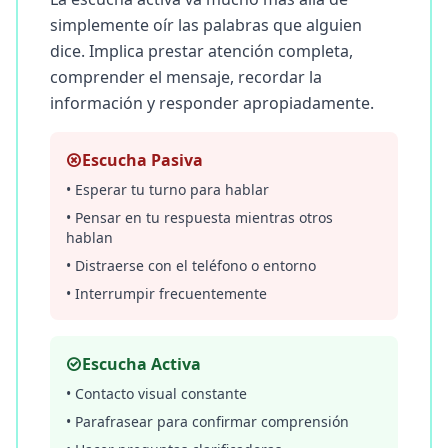
C
simplemente oír las palabras que alguien
o
n
dice. Implica prestar atención completa,
t
comprender el mensaje, recordar la
á
c
información y responder apropiadamente.
t
a
n
o
Escucha Pasiva
s
• Esperar tu turno para hablar
• Pensar en tu respuesta mientras otros
hablan
• Distraerse con el teléfono o entorno
• Interrumpir frecuentemente
Escucha Activa
• Contacto visual constante
• Parafrasear para confirmar comprensión