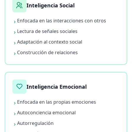
í
Inteligencia Social
c
u
l
Enfocada en las interacciones con otros
o
s
y
Lectura de señales sociales
g
u
Adaptación al contexto social
í
a
Construcción de relaciones
s
P
r
e
Inteligencia Emocional
g
u
n
Enfocada en las propias emociones
t
a
Autoconciencia emocional
s
F
Autorregulación
r