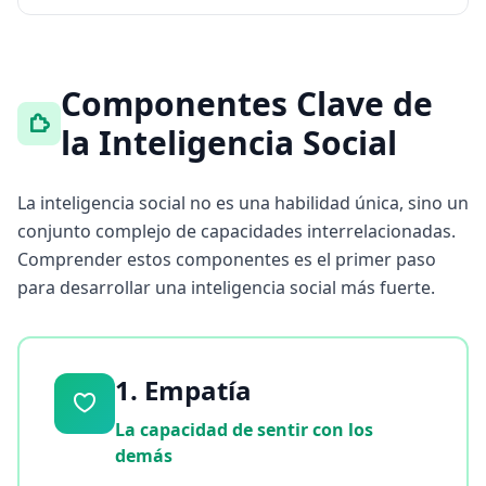
d
o
s
Componentes Clave de
M
e
la Inteligencia Social
j
o
r
a
La inteligencia social no es una habilidad única, sino un
M
conjunto complejo de capacidades interrelacionadas.
e
j
Comprender estos componentes es el primer paso
o
para desarrollar una inteligencia social más fuerte.
r
a
t
u
s
c
1. Empatía
a
p
La capacidad de sentir con los
a
c
demás
i
d