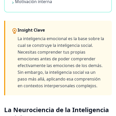
Motivación interna
e
c
u
e
n
t
Insight Clave
e
s
La inteligencia emocional es la base sobre la
G
cual se construye la inteligencia social.
e
t
Necesitas comprender tus propias
a
emociones antes de poder comprender
n
s
efectivamente las emociones de los demás.
w
e
Sin embargo, la inteligencia social va un
r
paso más allá, aplicando esa comprensión
s
t
en contextos interpersonales complejos.
o
c
o
m
m
La Neurociencia de la Inteligencia
o
n