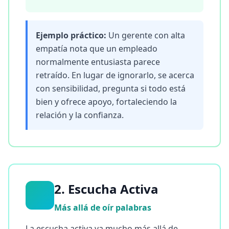
r
p
l
a
Ejemplo práctico:
Un gerente con alta
t
f
empatía nota que un empleado
o
normalmente entusiasta parece
r
m
retraído. En lugar de ignorarlo, se acerca
a
con sensibilidad, pregunta si todo está
n
d
bien y ofrece apoyo, fortaleciendo la
t
e
relación y la confianza.
a
m
C
o
n
t
2. Escucha Activa
a
c
Más allá de oír palabras
t
o
La escucha activa va mucho más allá de