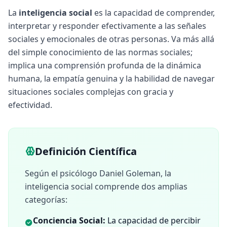
n
La
inteligencia social
es la capacidad de comprender,
c
interpretar y responder efectivamente a las señales
i
sociales y emocionales de otras personas. Va más allá
o
n
del simple conocimiento de las normas sociales;
a
implica una comprensión profunda de la dinámica
D
e
humana, la empatía genuina y la habilidad de navegar
s
situaciones sociales complejas con gracia y
c
u
efectividad.
b
r
e
n
u
Definición Científica
e
s
t
Según el psicólogo Daniel Goleman, la
r
a
inteligencia social comprende dos amplias
m
e
categorías:
t
o
Conciencia Social:
La capacidad de percibir
d