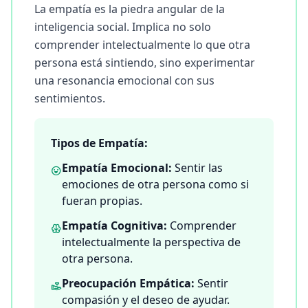
La empatía es la piedra angular de la
a
d
inteligencia social. Implica no solo
e
s
comprender intelectualmente lo que otra
persona está sintiendo, sino experimentar
A
una resonancia emocional con sus
c
sentimientos.
e
r
c
Tipos de Empatía:
a
d
Empatía Emocional:
Sentir las
e
emociones de otra persona como si
L
e
fueran propias.
a
r
Empatía Cognitiva:
Comprender
n
a
intelectualmente la perspectiva de
b
otra persona.
o
u
Preocupación Empática:
Sentir
t
o
compasión y el deseo de ayudar.
u