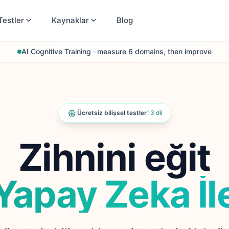
Testler
Kaynaklar
Blog
AI Cognitive Training · measure 6 domains, then improve
Ücretsiz bilişsel testler
13 dil
Zihnini eğit
Yapay Zeka İl