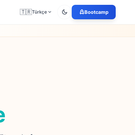
🇹🇷
Türkçe
Bootcamp
e