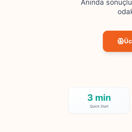
Anında sonuçlu 
odak
Üc
3 min
Quick Start