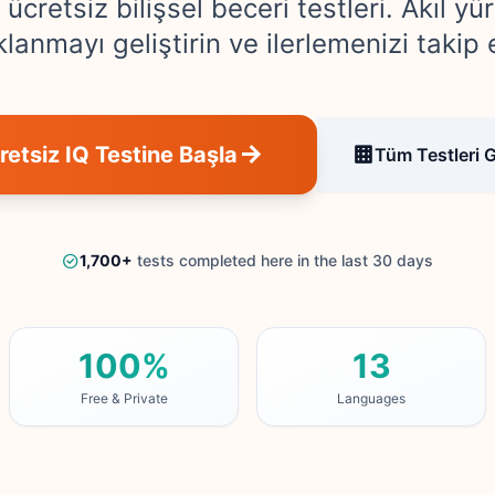
ücretsiz bilişsel beceri testleri. Akıl yü
lanmayı geliştirin ve ilerlemenizi takip 
retsiz IQ Testine Başla
Tüm Testleri 
1,700
+
tests completed here in the last 30 days
100%
13
Free & Private
Languages