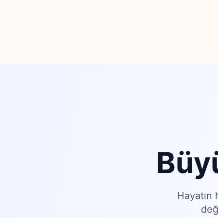
Büy
Hayatın 
değ