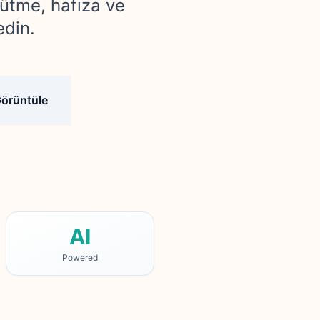
rütme, hafıza ve
edin.
Görüntüle
AI
Powered